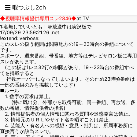
☰ 暇つぶし2ch
◆視聴率情報提供専用スレ2846◆
at TV
1:名無しでいいとも！＠放送中は実況板で
17/09/29 23:59:21.26 .net
!extend::verbose:
このスレの扱う範囲は関東地方の19～23時台の番組について
です。
スポーツ、週末番組、帯番組、地方等はテレビサロン板に専用
スレがあります。
(この板は1レス32行の制限があり、19～23時台の番組すべ
てを掲載すると
行数オーバーになってしまいます。そのため23時頃番組は
一部の番組のみを掲載しています)
■ルール
1. 数字の要求は禁止。
(特に既出分、外部から取得可能、同一番組、再放送、多
数の番組、情報提供者の指名)
2. 情報提供者の個人情報に関わる質問や迷惑発言は禁止。
3. 情報元のＵＲＬやサイト名を晒すことは禁止。
4. 芸能人・有名人への感想・意見・批判は、所属事務所に
直接言うか該当スレで。
5. 芸人、アイドル、特定のスポーツのなじりあいは該当ス