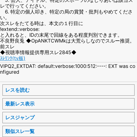
レで行ってください。
6. 特定の個人叩き、特定の局の賞賛・批判もやめてくださ
い。
次スレをたてる時は、本文の１行目に
!extend::verbose:
と入れると、IDの末尾で回線をある程度判別できます。
不良野良兎 ◆OpANKTCWMkは大荒らしなのでスルー推奨。
前スレ
◆視聴率情報提供専用スレ2845◆
ｽﾚﾘﾝｸ(tv板)
VIPQ2_EXTDAT: default:verbose:1000:512:----: EXT was co
nfigured
レスを読む
最新レス表示
レスジャンプ
類似スレ一覧