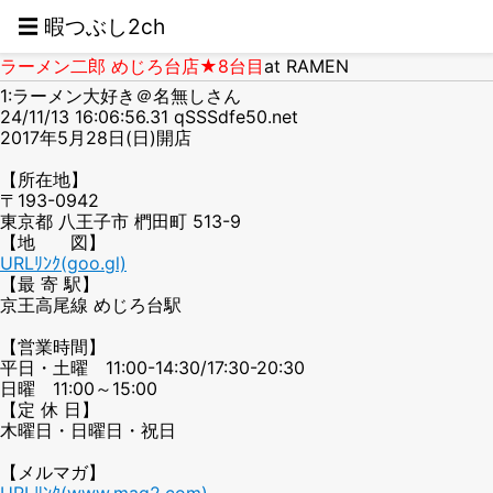
☰ 暇つぶし2ch
ラーメン二郎 めじろ台店★8台目
at RAMEN
1:ラーメン大好き＠名無しさん
24/11/13 16:06:56.31 qSSSdfe50.net
2017年5月28日(日)開店
【所在地】
〒193-0942
東京都 八王子市 椚田町 513-9
【地 図】
URLﾘﾝｸ(goo.gl)
【最 寄 駅】
京王高尾線 めじろ台駅
【営業時間】
平日・土曜 11:00-14:30/17:30-20:30
日曜 11:00～15:00
【定 休 日】
木曜日・日曜日・祝日
【メルマガ】
URLﾘﾝｸ(www.mag2.com)