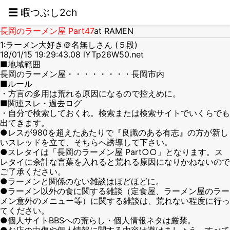
☰ 暇つぶし2ch
長岡のラーメン屋 Part47
at RAMEN
1:ラーメン大好き＠名無しさん (５段)
18/01/15 19:29:43.08 lYTp26W50.net
■地域範囲
長岡のラーメン屋・・・・・・・・長岡市内
■ルール
・方言の多用は荒れる原因になるので控えめに。
■関連スレ・過去ログ
・自分で検索しておくれ。検索または検索サイトでいくらでも
出てきます。
●レスが980を超えたあたりで『良識のある有志』の方が新し
いスレッドを立て、そちらへ誘導して下さい。
●スレタイは「長岡のラーメン屋 Part○○」となります。ス
レタイに余計な言葉を入れると荒れる原因になりかねないので
ご了承ください。
●ラーメンと関係のない雑談はほどほどに。
●ラーメン以外の食に関する雑談（定食屋、ラーメン屋のラー
メン意外のメニュー等）に関する雑談は、荒れない程度に行っ
てください。
●個人サイトBBSへの荒らし・個人情報ネタは厳禁。
●お店の中傷や個人情報に関する内容は避けましょう。すべて