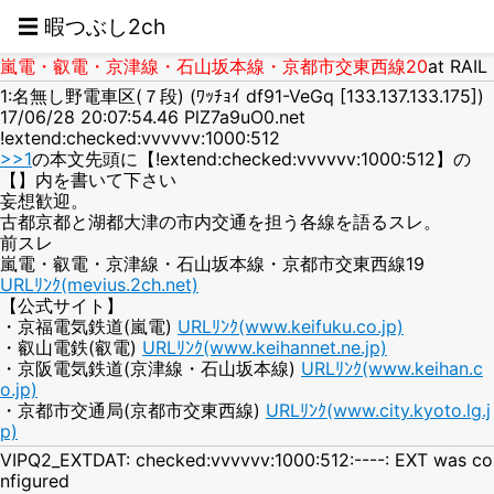
☰ 暇つぶし2ch
嵐電・叡電・京津線・石山坂本線・京都市交東西線20
at RAIL
1:名無し野電車区(７段) (ﾜｯﾁｮｲ df91-VeGq [133.137.133.175])
17/06/28 20:07:54.46 PlZ7a9uO0.net
!extend:checked:vvvvvv:1000:512
>>1
の本文先頭に【!extend:checked:vvvvvv:1000:512】の
【】内を書いて下さい
妄想歓迎。
古都京都と湖都大津の市内交通を担う各線を語るスレ。
前スレ
嵐電・叡電・京津線・石山坂本線・京都市交東西線19
URLﾘﾝｸ(mevius.2ch.net)
【公式サイト】
・京福電気鉄道(嵐電)
URLﾘﾝｸ(www.keifuku.co.jp)
・叡山電鉄(叡電)
URLﾘﾝｸ(www.keihannet.ne.jp)
・京阪電気鉄道(京津線・石山坂本線)
URLﾘﾝｸ(www.keihan.c
o.jp)
・京都市交通局(京都市交東西線)
URLﾘﾝｸ(www.city.kyoto.lg.j
p)
VIPQ2_EXTDAT: checked:vvvvvv:1000:512:----: EXT was co
nfigured