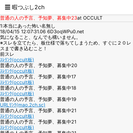
☰ 暇つぶし2ch
普通の人の予言、予知夢、募集中23
at OCCULT
1:本当にあった怖い名無し
18/04/15 12:07:31.06 6D3oqWPu0.net
気になること、なんでも構いません。
※スレを立てたら、板仕様で落ちてしまうため、すぐに２０レ
スまで書き込むこと！
前スレ
ｽﾚﾘﾝｸ(occult板)
普通の人の予言、予知夢、募集中20
ｽﾚﾘﾝｸ(occult板)
普通の人の予言、予知夢、募集中17
ｽﾚﾘﾝｸ(occult板)
普通の人の予言、予知夢、募集中18
ｽﾚﾘﾝｸ(occult板)
普通の人の予言、予知夢、募集中19
URLﾘﾝｸ(mao.2ch.sc)
普通の人の予言、予知夢、募集中21
ｽﾚﾘﾝｸ(occult板)
普通の人の予言、予知夢、募集中21
ｽﾚﾘﾝｸ(occult板)
普通の人の予言、予知夢、募集中21