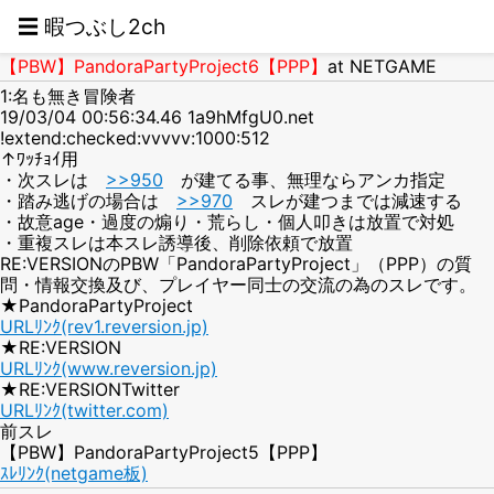
☰ 暇つぶし2ch
【PBW】PandoraPartyProject6【PPP】
at NETGAME
1:名も無き冒険者
19/03/04 00:56:34.46 1a9hMfgU0.net
!extend:checked:vvvvv:1000:512
↑ﾜｯﾁｮｲ用
・次スレは
>>950
が建てる事、無理ならアンカ指定
・踏み逃げの場合は
>>970
スレが建つまでは減速する
・故意age・過度の煽り・荒らし・個人叩きは放置で対処
・重複スレは本スレ誘導後、削除依頼で放置
RE:VERSIONのPBW「PandoraPartyProject」（PPP）の質
問・情報交換及び、プレイヤー同士の交流の為のスレです。
★PandoraPartyProject
URLﾘﾝｸ(rev1.reversion.jp)
★RE:VERSION
URLﾘﾝｸ(www.reversion.jp)
★RE:VERSIONTwitter
URLﾘﾝｸ(twitter.com)
前スレ
【PBW】PandoraPartyProject5【PPP】
ｽﾚﾘﾝｸ(netgame板)