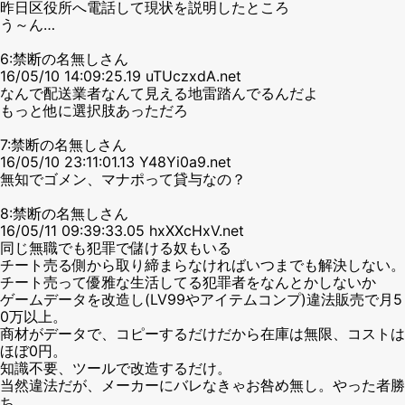
昨日区役所へ電話して現状を説明したところ
う～ん…
6:禁断の名無しさん
16/05/10 14:09:25.19 uTUczxdA.net
なんで配送業者なんて見える地雷踏んでるんだよ
もっと他に選択肢あっただろ
7:禁断の名無しさん
16/05/10 23:11:01.13 Y48Yi0a9.net
無知でゴメン、マナポって貸与なの？
8:禁断の名無しさん
16/05/11 09:39:33.05 hxXXcHxV.net
同じ無職でも犯罪で儲ける奴もいる
チート売る側から取り締まらなければいつまでも解決しない。
チート売って優雅な生活してる犯罪者をなんとかしないか
ゲームデータを改造し(LV99やアイテムコンプ)違法販売で月5
0万以上。
商材がデータで、コピーするだけだから在庫は無限、コストは
ほぼ0円。
知識不要、ツールで改造するだけ。
当然違法だが、メーカーにバレなきゃお咎め無し。やった者勝
ち。