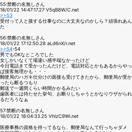
55:禁断の名無しさん
18/01/22 14:47:17.27 V5qB8W/C.net
>>53
受付って人と接する仕事なのに大丈夫なのかしら？頑張れあん
た
56:禁断の名無しさん
18/01/22 17:12:50.28 aLd6nX/r.net
>>54
-54
男でもOKなところでした
女しかいなくて場違い感半端なかったけど
今日電話きて受かったんだけど、電話対応とかもあるからやっ
ぱ接客無理かも・・・
郵便局のハガキ仕分けの面接も受けてきたから、郵便局が受か
ったら断るつもり
郵送で一週間くらい時間かかるみたい
歯医者には待たせた挙句、お断りしちゃうとかなりウザがられ
るだろうなぁ
57:禁断の名無しさん
18/01/22 18:04:33.25 VhIzC9Wi.net
医療事務の資格を持ってるなら、郵便局なんて行っちゃダメ