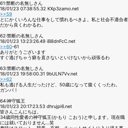
61:禁断の名無しさん
18/01/23 07:38:55.32 KXp3zamo.net
>>59
とにかくいろんな仕事をして慣れるべきよ。私と社会不適合者
だから良くわかるわ。
62:禁断の名無しさん
18/01/23 13:23:26.49 iB8dnFcC.net
>>60
-61
ありがとうございます
すぐ逃げちゃう癖を直さないといけないから頑張るわ
63:禁断の名無しさん
18/01/23 19:58:00.31 9bULN7Vv.net
>>62
私も逃げる人生だったけど、50歳になって腹くくったわ。
ガンバ！
64:神守狐王
18/01/23 20:17:23.53 dhrujpi6.net
皆さんこんにちは。
34歳同性愛者の神守狐王(かもり こおう)と申します。現在職
には就いておりません…笑
趣味はスロット、競馬、妄想、チャットサイトに入り浸る事。