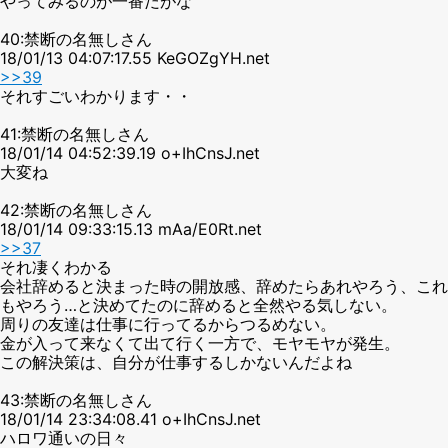
やってみるのが一番だがな
40:禁断の名無しさん
18/01/13 04:07:17.55 KeGOZgYH.net
>>39
それすごいわかります・・
41:禁断の名無しさん
18/01/14 04:52:39.19 o+IhCnsJ.net
大変ね
42:禁断の名無しさん
18/01/14 09:33:15.13 mAa/E0Rt.net
>>37
それ凄くわかる
会社辞めると決まった時の開放感、辞めたらあれやろう、これ
もやろう…と決めてたのに辞めると全然やる気しない。
周りの友達は仕事に行ってるからつるめない。
金が入って来なくて出て行く一方で、モヤモヤが発生。
この解決策は、自分が仕事するしかないんだよね
43:禁断の名無しさん
18/01/14 23:34:08.41 o+IhCnsJ.net
ハロワ通いの日々