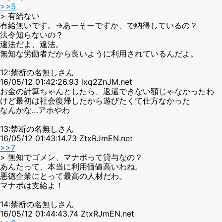
>>5
> 有給ない
有給無いです。→あーそーですか、で納得しているの？
法令知らないの？
違法だよ、違法。
無知な労働者だから良いように利用されているんだよ。
12:禁断の名無しさん
16/05/12 01:42:26.93 lxq2ZnJM.net
お金の計算ちゃんとしたら、返還できない額じゃなかったわ
けど最初は社会復帰したから遊びたくて仕方なかった
なんかな…アホやわ
13:禁断の名無しさん
16/05/12 01:43:14.73 ZtxRJmEN.net
>>7
> 無知でゴメン、マナポって貸与なの？
あんたって、本当に利用価値高いわね。
悪徳企業にとって最高の人材だわ。
マナポは支給よ！
14:禁断の名無しさん
16/05/12 01:44:43.74 ZtxRJmEN.net