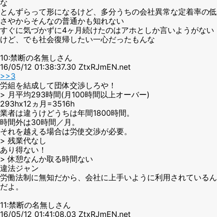
な
とんずらって形になるけど、多分うちの会社異常な定着率の低
さやからそんなの普通かも知れない
すぐに気づかずに4ヶ月続けたのはアホとしか言いようがない
けど、でも社会復帰したい一心だったもんな
10:禁断の名無しさん
16/05/12 01:38:37.30 ZtxRJmEN.net
>>3
労組を結成して団体交渉しろや！
> 月平均293時間(月100時間以上オーバー)
293hx12ヵ月=3516h
業者は違うけどうちは年間1800時間。
時間外は30時間／月。
それを越える場合は労使交渉が必要。
> 残業代なし
あり得ない！
> 休憩なんか取る時間ない
違法ジャン
労働法制に無知だから、会社に上手いように利用されているん
だよ。
11:禁断の名無しさん
16/05/12 01:41:08.03 ZtxRJmEN.net