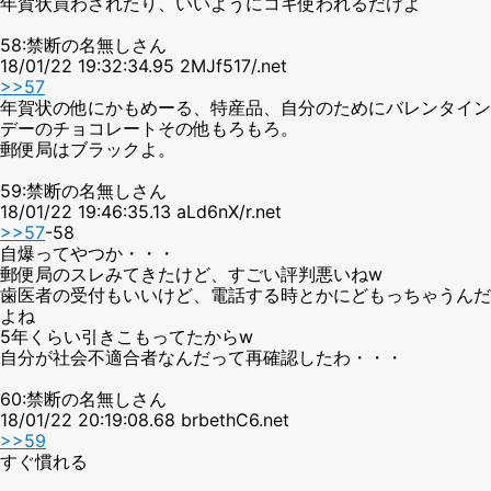
年賀状買わされたり、いいようにコキ使われるだけよ
58:禁断の名無しさん
18/01/22 19:32:34.95 2MJf517/.net
>>57
年賀状の他にかもめーる、特産品、自分のためにバレンタイン
デーのチョコレートその他もろもろ。
郵便局はブラックよ。
59:禁断の名無しさん
18/01/22 19:46:35.13 aLd6nX/r.net
>>57
-58
自爆ってやつか・・・
郵便局のスレみてきたけど、すごい評判悪いねw
歯医者の受付もいいけど、電話する時とかにどもっちゃうんだ
よね
5年くらい引きこもってたからw
自分が社会不適合者なんだって再確認したわ・・・
60:禁断の名無しさん
18/01/22 20:19:08.68 brbethC6.net
>>59
すぐ慣れる