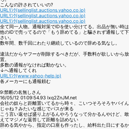
こんなの許されていいの?
URLﾘﾝｸ(sellinglist.auctions.yahoo.co.jp)
URLﾘﾝｸ(sellinglist.auctions.yahoo.co.jp)
URLﾘﾝｸ(sellinglist.auctions.yahoo.co.jp)
全て同一人物。通報対策でIDを使い分けてる。出品が無い時は
他のIDで売ってるので「もう辞めてる」と騙されず通報して下
さい。
数年間、数千回にわたり継続しているので辞める気なし。
違法だからヤフーが削除するべきだが、手数料が欲しいから放
置。
多数の通報がなければ動かない。
↓へ通報してくれ
URLﾘﾝｸ(www.yahoo-help.jp)
各メーカーにも通報頼む
9:禁断の名無しさん
16/05/12 01:09:54.93 lxq2ZnJM.net
会社の奴らと距離置いてるから時々、こいつそろそろヤバイん
じゃね？みたいな感じでパスが来る
こう言い返せば盛り上がるんやろうなって分かるんやけど、敢
えてマジメな返答して距離を詰めない
辞める気やから、指定の口座も作ったし、給料出た日にするか