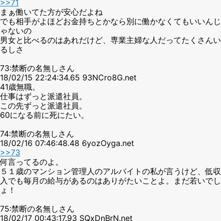
>>71
まぁ働いてた方が安心だよね
でも相手がよほどお金持ちとかなら別に働かなくてもいいんじ
ゃないの
男女と比べるのはあれだけど、専業主婦な人だってたくさんい
るしさ
73:禁断の名無しさん
18/02/15 22:24:34.65 93NCro8G.net
41歳無職。
仕事はずっと派遣社員。
この先ずっと派遣社員。
60になる前に死にたい。
74:禁断の名無しさん
18/02/16 07:46:48.48 6yozOyga.net
>>73
何言ってるのよ。
５１歳のマンション管理人のアルバイトの私が言うけど、低収
入でも毎月の給与があるのはありがたいことよ。まだ若いでし
ょ！
75:禁断の名無しさん
18/02/17 00:43:17.93 SQxDnBrN.net