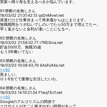
実家へ帰り母を支えるべきか悩んでいます。
91:禁断の名無しさん
18/03/02 21:31:42.13 qsDnMvwl.net
派遣だけど仕事決まって再来週からはじまります。
無職期間をリボ払いでしのいでたら50万まで増えてたー。
早く返さないと金利が凄いことになるー。
92:禁断の名無しさん
18/03/02 21:59:32.77 r7RDSiva.net
貯金5000万、無職35歳
もう3年働いてない
93:禁断の名無しさん
18/03/03 10:08:43.79 6AsFuX4a.net
>>92
羨ましい。
ロト6当てて優雅な生活したいわ。
94:禁断の名無しさん
18/03/03 14:10:21.34 F1wqTEcf.net
>>93
Googleのアルゴリズムの関係で
エロサイトがすごく稼ぎやすい時期があって