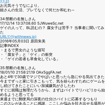
>>31
お元気そうでなにより。
姐さんの生活、ブレてなくて何だか和むわ～
34:禁断の名無しさん
17/12/14 13:37:08.60 5JWuweSc.net
ゲイの人って、BL読むの？ 腐女子は苦手？ 当事者に聞いてみ
た
URLﾘﾝｸ(withnews.jp)
2016年05月03日 原田朱美
記事INDEX
・まるで男女のような描写
・「腐女子」と「ゲイ」の衝突
・「ゲイの若者も草食化している」
35:禁断の名無しさん
18/01/10 21:58:21.19 OAx5ggFA.net
あと4年で30歳でマジでやばいと思ったら急にやる気出てきた
今までずっと家に引きこもって、気を紛らわすためにゲームを
し続けてきたことにいい加減嫌気がさしたわ
すぐに就職は無理だろうから、まずはバイトでリハビリから始
めるようと思ってる
来週までに郵便局の深夜の仕分けバイトに応募するつもり
このスレがあることに感謝、ここしか悩みを吐き出せる場所が