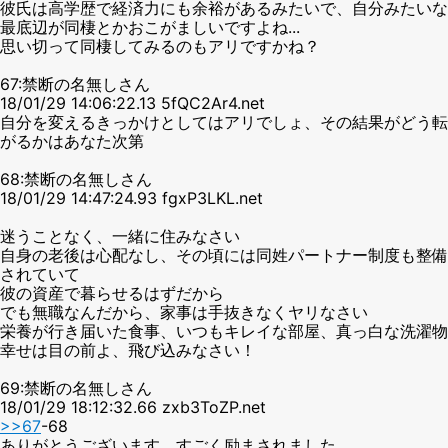
彼氏は高学歴で経済力にも余裕があるみたいで、自分みたいな
最底辺が同棲とかおこがましいですよね...
思い切って同棲してみるのもアリですかね？
67:禁断の名無しさん
18/01/29 14:06:22.13 5fQC2Ar4.net
自分を変えるきっかけとしてはアリでしょ、その結果がどう転
がるかはあなた次第
68:禁断の名無しさん
18/01/29 14:47:24.93 fgxP3LKL.net
迷うことなく、一緒に住みなさい
自身の老後は心配なし、その頃には同姓パートナー制度も整備
されていて
彼の資産で暮らせるはずだから
でも無職なんだから、家事は手抜きなくヤリなさい
栄養が行き届いた食事、いつもキレイな部屋、真っ白な洗濯物
幸せは目の前よ、飛び込みなさい！
69:禁断の名無しさん
18/01/29 18:12:32.66 zxb3ToZP.net
>>67
-68
ありがとうございます、すごく励まされました...