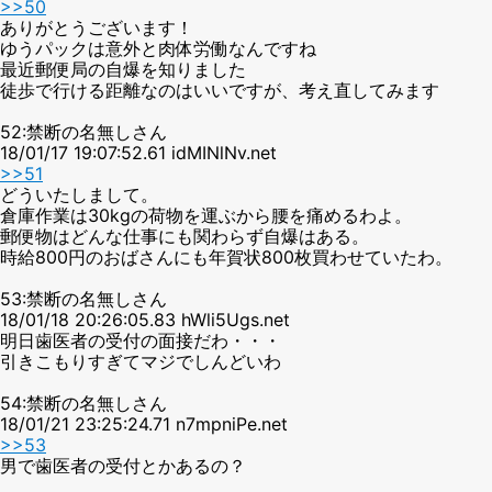
>>50
ありがとうございます！
ゆうパックは意外と肉体労働なんですね
最近郵便局の自爆を知りました
徒歩で行ける距離なのはいいですが、考え直してみます
52:禁断の名無しさん
18/01/17 19:07:52.61 idMINlNv.net
>>51
どういたしまして。
倉庫作業は30kgの荷物を運ぶから腰を痛めるわよ。
郵便物はどんな仕事にも関わらず自爆はある。
時給800円のおばさんにも年賀状800枚買わせていたわ。
53:禁断の名無しさん
18/01/18 20:26:05.83 hWli5Ugs.net
明日歯医者の受付の面接だわ・・・
引きこもりすぎてマジでしんどいわ
54:禁断の名無しさん
18/01/21 23:25:24.71 n7mpniPe.net
>>53
男で歯医者の受付とかあるの？