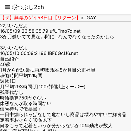
☰ 暇つぶし2ch
【ザ】無職のゲイ58日目【リターン】
at GAY
2:いいんだよ
16/05/09 23:58:35.79 ufUTmo7d.net
3か月働いてて見ない間に…なんでなくなったのかしら
3:いいんだよ
16/05/10 00:09:21.96 lBF6GcU6.net
自己紹介
40歳
1月から配送業に再就職 現在5か月目の正社員
稼働時間平均12時間
週休1日
月平均293時間(月100時間以上オーバー)
残業代なし
時給換算750円ぐらい
休憩なんか取る時間ない
信号待ちで伝票書く
一日中煽られっぱなしで危ないし商品は壊れやすい生鮮食品
定着率おそらく10％以下
何をもって定着というか分からないが10年勤務が数人
5年未満が7割といった感じ