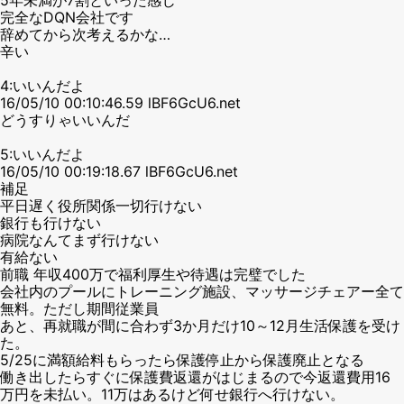
完全なDQN会社です
辞めてから次考えるかな…
辛い
4:いいんだよ
16/05/10 00:10:46.59 lBF6GcU6.net
どうすりゃいいんだ
5:いいんだよ
16/05/10 00:19:18.67 lBF6GcU6.net
補足
平日遅く役所関係一切行けない
銀行も行けない
病院なんてまず行けない
有給ない
前職 年収400万で福利厚生や待遇は完璧でした
会社内のプールにトレーニング施設、マッサージチェアー全て
無料。ただし期間従業員
あと、再就職が間に合わず3か月だけ10～12月生活保護を受け
た。
5/25に満額給料もらったら保護停止から保護廃止となる
働き出したらすぐに保護費返還がはじまるので今返還費用16
万円を未払い。11万はあるけど何せ銀行へ行けない。