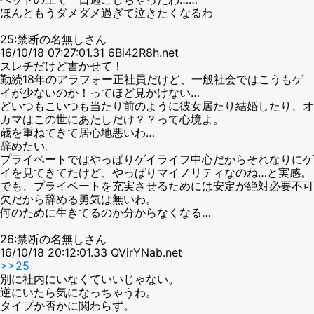
ほんともうダメダメ過ぎて泣きたくなるわ
25:禁断の名無しさん
16/10/18 07:27:01.31 6Bi42R8h.net
スレチだけど書かせて！
勤続18年のアラフォー正社員だけど、一般社会ではこうもゲ
イが少ないのか！ってほど見かけない…
どいつもこいつも当たり前のように彼女居たり結婚したり、オ
カマはこの世にあたしだけ？？って心境よ。
歳を重ねてきて居心地悪いわ…
辞めたい。
プライベートではやっぱりゲイライフ中心だからそれなりにゲ
イを見てきてたけど、やっぱりマイノリティなのね…と実感。
でも、プライベートを充実させるためには安定が絶対必要不可
欠だから辞める勇気は無いわ。
何のために生きてるのか分からなくなる…
26:禁断の名無しさん
16/10/18 20:12:01.33 QVirYNab.net
>>25
別に社内にいなくていいじゃない。
逆にいたら気になっちゃうわ。
タイプか否かに関わらず。