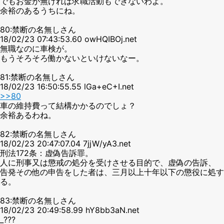
でもお金が無ければ求職活動もできないわよ。
余裕のあるうちにね。
80:禁断の名無しさん
18/02/23 07:43:53.60 owHQIBOj.net
無職なのに車検が。
もうそろそろ働かないといけないなー。
81:禁断の名無しさん
18/02/23 16:50:55.55 lGa+eC+I.net
>>80
車の維持費って結構かかるのでしょ？
余裕あるわね。
82:禁断の名無しさん
18/02/23 20:47:07.04 7jjW/yA3.net
刑法172条：虚偽告訴罪。
人に刑事又は懲戒の処分を受けさせる目的で、虚偽の告訴、
告発その他の申告をした者は、三月以上十年以下の懲役に処す
る。
83:禁断の名無しさん
18/02/23 20:49:58.99 hY8bb3aN.net
_???