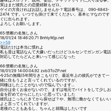
実はまだ彼氏との恋愛経験もゼロ。
ゲイの方良ければお話しませんか？電話番号は、 090-6843-
2474 です。いつでも掛けて来てください。基本ヒマなのです
ぐに出られます。
よろしくお願いします。
65:禁断の名無しさん
18/01/24 18:46:20.71 BnhIyWjp.net
>>59
電話だけは本当に慣れよ
私も昔は電話なんて大嫌いだったけどコルセンでガンガン電話
対応してたらどんと来いって感じになった
66:禁断の名無しさん
18/01/29 14:00:04.92 zxb3ToZP.net
今25の無職(5年間引きこもり)で、最近年上の彼氏ができて一
緒に住もうよと言ってくれているのですが、
同棲はしたことがないので悩んでいます...
自分は全くお金がないので、まずは地元でバイトをして少しお
金を貯めてからにしたいと思っていました
彼氏はこっちにきてから探せば？や、無理に働かなくてもいい
よと言ってくれていますが、
老後のこともあるし、ちゃんと就職はしたいです