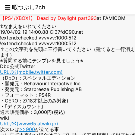
☰ 暇つぶし2ch
【PS4/XBOX1】 Dead by Daylight part393
at FAMICOM
1:なまえをいれてください
19/04/02 19:14:00.88 Ci37fdC90.net
!extend:checked:vvvvvv:1000:512
!extend:checked:vvvvvv:1000:512
↑この文字列を先頭に三行書いてください（建てると一行消え
ます）
※質問する前にテンプレを見ましょう※
Dbd公式Twitter
URLﾘﾝｸ(mobile.twitter.com)
（DbD）: スペシャルエディション
・開発元：Behaviour Interactive Inc.
・発売元：Starbreeze Publishing AB
・フォーマット：PS4R
・CERO：Z(18才以上のみ対象)
・｢ディスカウント｣
通常販売価格：3,000円(税込)
wiki
URLﾘﾝｸ(www65.atwiki.jp)
次スレは
>>900
が立てる事
スレ立て出来ない場合はテンプレ貼って安価指定して出来れば