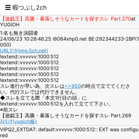
☰ 暇つぶし2ch
【遊戯王】高騰・暴落しそうなカードを探すスレ Part.270
at
YUGIOH
1:名も無き決闘者
24/06/23 10:28:46.25 l8064xhp0.net BE:292344233-2BP(1
000)
URLﾘﾝｸ(img.5ch.net)
!extend::vvvvvv:1000:512
!extend::vvvvvv:1000:512
!extend::vvvvvv:1000:512
!extend::vvvvvv:1000:512
!extend::vvvvvv:1000:512
スレ進行が早い為、次スレは
>>950
の時点で立ててくださ
い。代行スレでは代行できません。
◆スレを立てる際「本文1行目の頭」に
!extend::vvvvvv:1000:512を入れて立てて下さい。
※前スレ
【遊戯王】高騰・暴落しそうなカードを探すスレ Part.269
ｽﾚﾘﾝｸ(yugioh板)
VIPQ2_EXTDAT: default:vvvvvv:1000:512:: EXT was configu
red