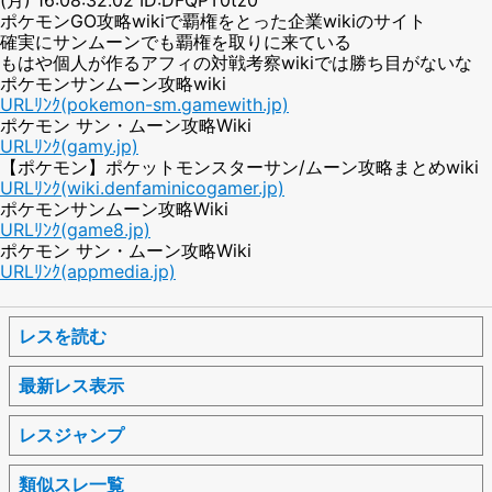
ポケモンGO攻略wikiで覇権をとった企業wikiのサイト
確実にサンムーンでも覇権を取りに来ている
もはや個人が作るアフィの対戦考察wikiでは勝ち目がないな
ポケモンサンムーン攻略wiki
URLﾘﾝｸ(pokemon-sm.gamewith.jp)
ポケモン サン・ムーン攻略Wiki
URLﾘﾝｸ(gamy.jp)
【ポケモン】ポケットモンスターサン/ムーン攻略まとめwiki
URLﾘﾝｸ(wiki.denfaminicogamer.jp)
ポケモンサンムーン攻略Wiki
URLﾘﾝｸ(game8.jp)
ポケモン サン・ムーン攻略Wiki
URLﾘﾝｸ(appmedia.jp)
レスを読む
最新レス表示
レスジャンプ
類似スレ一覧