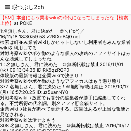
☰ 暇つぶし2ch
【SM】本当にもう業者wikiの時代になってしまったな【検索
上位】
at POKE
1:名無しさん、君に決めた！＠＼(^o^)／
16/11/18 18:30:59.58 v2BfXoBQ0.net
検索は軒並み業者wikiしかヒットしないし利用者もみんな業者
wikiを利用してる
対戦考察wikiやポケ徹のような個人の攻略のアフィサイトはみ
んな壊滅してしまったね
1 : 名無しさん、君に決めた！＠無断転載は禁止2016/11/01
(火) 09:13:34.36 ID:RK5qzRQP0
体験版の最新情報は企業wikiで決まり！
対戦考察wikiやポケ徹のようなアフィカスはもう懲り懲り
377 名無しさん、君に決めた！＠無断転載は禁止 2016/10/17
(月) 16:57:20.25 ID:uz5uanNY0
対戦考察wiki→放置でも養分の編集者が勝手に編集してくれ
る。不労所得の代名詞。別名アフィ貯金箱サイト。
企業wiki→社員が調べて更新する。広告はあるが正当な報酬と
見なされる。
対戦考察wikiは潰せよもう
308 名無しさん、君に決めた！＠無断転載は禁止 2016/10/17
(月) 16:08:32.02 ID:DFQPT0tz0