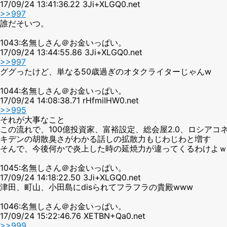
17/09/24 13:41:36.22 3Ji+XLGQ0.net
>>997
誰だそいつ。
1043:名無しさん＠お金いっぱい。
17/09/24 13:44:55.86 3Ji+XLGQ0.net
>>997
ググったけど、単なる50歳過ぎのオタクライターじゃんw
1044:名無しさん＠お金いっぱい。
17/09/24 14:08:38.71 rHfmiIHW0.net
>>995
それが大事なこと
この流れで、100億投資家、富裕設定、総会屋2.0、ロシアコ
キデンの胡散臭さがわかる話しの拡散力もじわじわと増す
そんで、今後何かで炎上した時の延焼力が違ってくるわけよｗ
1045:名無しさん＠お金いっぱい。
17/09/24 14:18:22.50 3Ji+XLGQ0.net
津田、町山、小田島にdisられてフラフラの貴殿www
1046:名無しさん＠お金いっぱい。
17/09/24 15:22:46.76 XETBN+Qa0.net
>>999