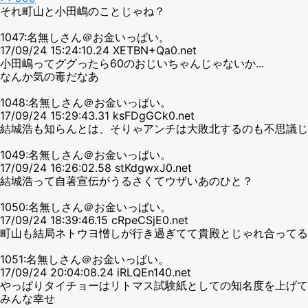
それ町山と小田嶋のことじゃね？
1047:名無しさん＠お金いっぱい。
17/09/24 15:24:10.24 XETBN+Qa0.net
小田嶋ってググったら60のおじいちゃんじゃないか...
なんか気の毒だなあ
1048:名無しさん＠お金いっぱい。
17/09/24 15:29:43.31 ksFDgGCk0.net
結城浩も知らんとは、そりゃアンチは大敗北するのも不思議じ
1049:名無しさん＠お金いっぱい。
17/09/24 16:26:02.58 stKdgwxJ0.net
結城浩って自著宣伝がうるさくてウザいあのひと？
1050:名無しさん＠お金いっぱい。
17/09/24 18:39:46.15 cRpeCSjE0.net
町山も結局ネトウヨ憎しが行き過ぎてて貴殿とじゃれ合ってる
1051:名無しさん＠お金いっぱい。
17/09/24 20:04:08.24 iRLQEn140.net
やっぱりタイチョーはリトマス試験紙としての知名度を上げて
みんな幸せ