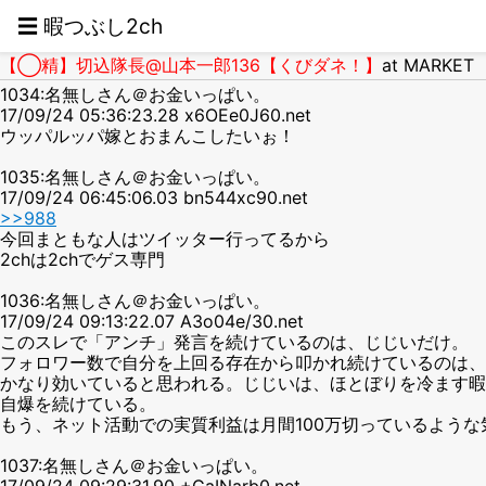
☰ 暇つぶし2ch
【◯精】切込隊長@山本一郎136【くびダネ！】
at MARKET
1034:名無しさん＠お金いっぱい。
17/09/24 05:36:23.28 x6OEe0J60.net
ウッパルッパ嫁とおまんこしたいぉ！
1035:名無しさん＠お金いっぱい。
17/09/24 06:45:06.03 bn544xc90.net
>>988
今回まともな人はツイッター行ってるから
2chは2chでゲス専門
1036:名無しさん＠お金いっぱい。
17/09/24 09:13:22.07 A3o04e/30.net
このスレで「アンチ」発言を続けているのは、じじいだけ。
フォロワー数で自分を上回る存在から叩かれ続けているのは、
かなり効いていると思われる。じじいは、ほとぼりを冷ます暇
自爆を続けている。
もう、ネット活動での実質利益は月間100万切っているような
1037:名無しさん＠お金いっぱい。
17/09/24 09:29:31.90 +GaINarb0.net