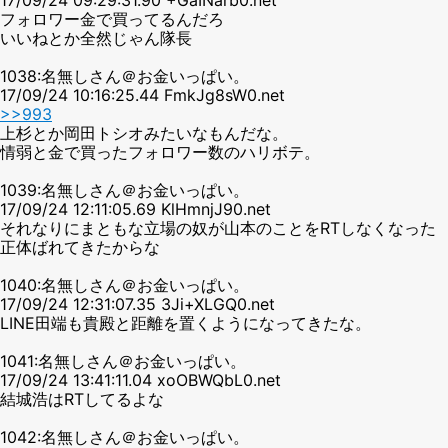
フォロワー金で買ってるんだろ
いいねとか全然じゃん隊長
1038:名無しさん＠お金いっぱい。
17/09/24 10:16:25.44 FmkJg8sW0.net
>>993
上杉とか岡田トシオみたいなもんだな。
情弱と金で買ったフォロワー数のハリボテ。
1039:名無しさん＠お金いっぱい。
17/09/24 12:11:05.69 KlHmnjJ90.net
それなりにまともな立場の奴が山本のことをRTしなくなった
正体ばれてきたからな
1040:名無しさん＠お金いっぱい。
17/09/24 12:31:07.35 3Ji+XLGQ0.net
LINE田端も貴殿と距離を置くようになってきたな。
1041:名無しさん＠お金いっぱい。
17/09/24 13:41:11.04 xoOBWQbL0.net
結城浩はRTしてるよな
1042:名無しさん＠お金いっぱい。