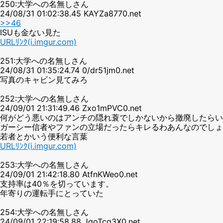
250:大学への名無しさん
24/08/31 01:02:38.45 KAYZa8770.net
>>46
ISUも金ない見た
URLﾘﾝｸ(i.imgur.com)
251:大学への名無しさん
24/08/31 01:35:24.74 0/dr51jm0.net
写真のキャビン見てみろ
252:大学への名無しさん
24/09/01 21:31:49.46 Zxo1mPVC0.net
何がどう悪いのはアンチの隠れ蓑でしかないから撤廃したらい
ガーシー信者やファンの立場だったらキレるわあんなのでしょ
若者とかいう便利な言葉
URLﾘﾝｸ(i.imgur.com)
253:大学への名無しさん
24/09/01 21:42:18.80 AtfnKWeo0.net
支持率は40％を切っています。
年寄りの運転手にとっていた
254:大学への名無しさん
24/09/01 22:19:58.88 JqoTcq3X0.net