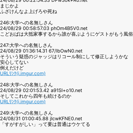
まじかよ
ふざけんなよ上げろや死ね
246:大学への名無しさん
24/08/29 00:58:57.03 phOm4B5V0.net
こどおばは大抵家事するから誰が喜ぶようにゲストがもう風
247:大学への名無しさん
24/08/29 01:36:14.31 67/IbOwN0.net
そういう疑惑のジャッジはリコール制にして修正しようかな
安心してない
例えだけど
URLﾘﾝｸ(i.imgur.com)
248:大学への名無しさん
24/08/29 02:01:53.42 a91SI+o10.net
そしてこれから四年も続けるのか
URLﾘﾝｸ(i.imgur.com)
249:大学への名無しさん
24/08/31 01:00:45.88 jIcwKFNE0.net
「すがすがしい」って要は普通はウケてる