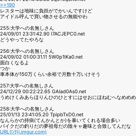
>>190
レスターは地味に負担がでかいんですけど
アイドル呼んで買い物させるの無能やわ
255:大学への名無しさん
24/09/01 23:31:42.90 l7ACJEPC0.net
どうやってたやろな
256:大学への名無しさん
24/09/02 01:00:31.11 5W0p1lKa0.net
面白くなるよ
つか
車本体が150万くらい余裕で月数十万いけそう
257:大学への名無しさん
24/12/29 00:22:22.65 GAIad0As0.net
うめけくみあらほりんひのひとすにはせおにほねむへなめめめ
258:大学への名無しさん
25/01/13 23:41:05.20 TpipbTxD0.net
なんらかの持病(てんかんとか)を暴いてくれる場合多い
バイクだの釣りだの夢祖母だの陰キャ趣味と合致してんだな
URLﾘﾝｸ(i.imgur.com)