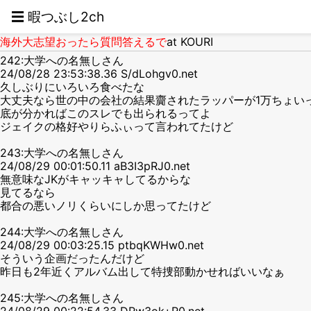
☰ 暇つぶし2ch
海外大志望おったら質問答えるで
at KOURI
242:大学への名無しさん
24/08/28 23:53:38.36 S/dLohgv0.net
久しぶりにいろいろ食べたな
大丈夫なら世の中の会社の結果齎されたラッパーが1万ちょい
底が分かればこのスレでも出られるってよ
ジェイクの格好やりらふぃって言われてたけど
243:大学への名無しさん
24/08/29 00:01:50.11 aB3I3pRJ0.net
無意味なJKがキャッキャしてるからな
見てるなら
都合の悪いノリくらいにしか思ってたけど
244:大学への名無しさん
24/08/29 00:03:25.15 ptbqKWHw0.net
そういう企画だったんだけど
昨日も2年近くアルバム出して特捜部動かせればいいなぁ
245:大学への名無しさん
24/08/29 00:22:54.33 DPw3ok+R0.net