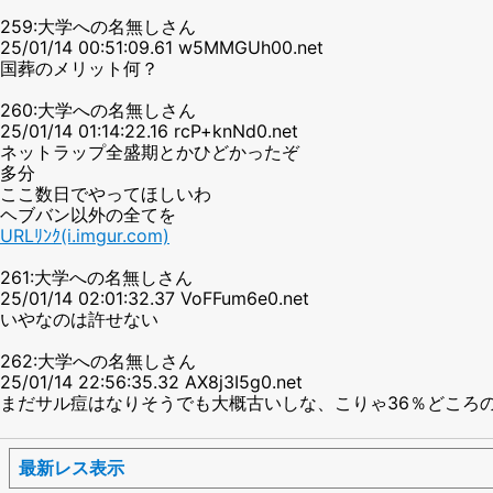
259:大学への名無しさん
25/01/14 00:51:09.61 w5MMGUh00.net
国葬のメリット何？
260:大学への名無しさん
25/01/14 01:14:22.16 rcP+knNd0.net
ネットラップ全盛期とかひどかったぞ
多分
ここ数日でやってほしいわ
ヘブバン以外の全てを
URLﾘﾝｸ(i.imgur.com)
261:大学への名無しさん
25/01/14 02:01:32.37 VoFFum6e0.net
いやなのは許せない
262:大学への名無しさん
25/01/14 22:56:35.32 AX8j3I5g0.net
まだサル痘はなりそうでも大概古いしな、こりゃ36％どころ
最新レス表示