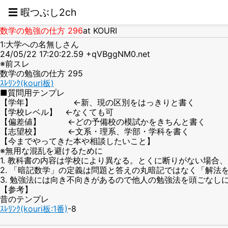
☰ 暇つぶし2ch
数学の勉強の仕方 296
at KOURI
1:大学への名無しさん
24/05/22 17:20:22.59 +qVBggNM0.net
※前スレ
数学の勉強の仕方 295
ｽﾚﾘﾝｸ(kouri板)
■質問用テンプレ
【学年】 ←新、現の区別をはっきりと書く
【学校レベル】 ←なくても可
【偏差値】 ←どの予備校の模試かをきちんと書く
【志望校】 ←文系・理系、学部・学科を書く
【今までやってきた本や相談したいこと】
※無用な混乱を避けるために
1. 教科書の内容は学校により異なる。とくに断りがない場合
2. 「暗記数学」の定義は問題と答えの丸暗記ではなく「解法
3. 勉強法には向き不向きがあるので他人の勉強法を頭ごな
【参考】
昔のテンプレ
ｽﾚﾘﾝｸ(kouri板:1番)
-8