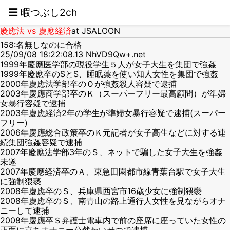
☰ 暇つぶし2ch
慶應法 vs 慶應経済
at JSALOON
158:名無しなのに合格
25/09/08 18:22:08.13 NhVD9Qw+.net
1999年慶應医学部の現役学生５人が女子大生を集団で強姦
1999年慶應卒のSとS、睡眠薬を使い知人女性を集団で強姦
2000年慶應法学部卒のＯが強姦殺人容疑で逮捕
2003年慶應商学部卒のＫ（スーパーフリー最高顧問）が準婦
女暴行容疑で逮捕
2003年慶應経済2年の学生が準婦女暴行容疑で逮捕(スーパー
フリー)
2006年慶應総合政策卒のＫ元記者が女子高生などに対する連
続集団強姦容疑で逮捕
2007年慶應法学部3年のＳ、ネットで騙した女子大生を強姦
未遂
2007年慶應経済卒のＡ、東急田園都市線青葉台駅で女子大生
に強制猥褻
2008年慶應卒のＳ、兵庫県西宮市16歳少女に強制猥褻
2008年慶應卒のＳ、南青山の路上通行人女性を見ながらオナ
ニーして逮捕
2008年慶應卒Ｓ弁護士電車内で前の座席に座っていた女性の
正面に立ちオナニー公然わいせつで逮捕