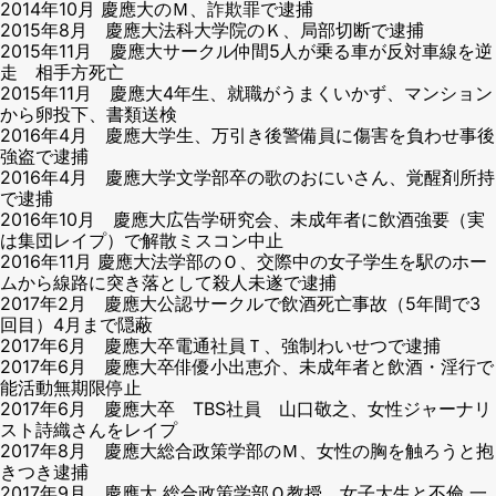
2014年10月 慶應大のＭ、詐欺罪で逮捕
2015年8月 慶應大法科大学院のＫ、局部切断で逮捕
2015年11月 慶應大サークル仲間5人が乗る車が反対車線を逆
走 相手方死亡
2015年11月 慶應大4年生、就職がうまくいかず、マンション
から卵投下、書類送検
2016年4月 慶應大学生、万引き後警備員に傷害を負わせ事後
強盗で逮捕
2016年4月 慶應大学文学部卒の歌のおにいさん、覚醒剤所持
で逮捕
2016年10月 慶應大広告学研究会、未成年者に飲酒強要（実
は集団レイプ）で解散ミスコン中止
2016年11月 慶應大法学部のＯ、交際中の女子学生を駅のホー
ムから線路に突き落として殺人未遂で逮捕
2017年2月 慶應大公認サークルで飲酒死亡事故（5年間で3
回目）4月まで隠蔽
2017年6月 慶應大卒電通社員Ｔ、強制わいせつで逮捕
2017年6月 慶應大卒俳優小出恵介、未成年者と飲酒・淫行で
能活動無期限停止
2017年6月 慶應大卒 TBS社員 山口敬之、女性ジャーナリ
スト詩織さんをレイプ
2017年8月 慶應大総合政策学部のＭ、女性の胸を触ろうと抱
きつき逮捕
2017年9月 慶應大 総合政策学部Ｏ教授、女子大生と不倫 一