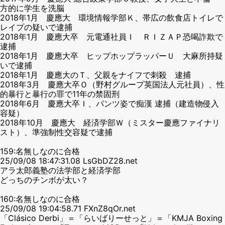
方的に学生を洗脳
2018年1月 慶應大 環境情報学部Ｋ、帯広の飲食店トイレで
レイプの疑いで逮捕
2018年1月 慶應大卒 元電通社員Ｉ ＲＩＺＡＰ恐喝詐欺で
逮捕
2018年1月 慶應大卒 ヒップホップラッパーＵ 大麻所持疑
いで逮捕
2018年1月 慶應大のＴ、父親をナイフで刺殺 逮捕
2018年3月 慶應大卒Ｏ（野村グループ英国法人元社員）、性
的暴行と暴行の罪で11年の禁固刑
2018年6月 慶應大卒Ｉ、パンツ姿で痴漢 逮捕（建造物侵入
容疑）
2018年10月 慶應大 経済学部Ｗ（ミスター慶應ファイナリ
スト）、準強制性交容疑で逮捕
159:名無しなのに合格
25/09/08 18:47:31.08 LsGbDZ28.net
アラ太郎義塾の法学部と経済学部
どっちのチンボが太い？
160:名無しなのに合格
25/09/08 19:04:58.71 FXnZ8qOr.net
「Clásico Derbi」＝「らいばりーせっと」＝「KMJA Boxing