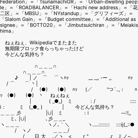
Federation」＝「TsunamachiGR」＝「Urban-dwelling peop
le」＝「ROADBALANCER」＝「Hachi new address」＝「花
二区」＝「MBSU」＝「NYstandup」＝「グリフィーズ」＝
「Slalom Gain」＝「Budget committee」＝「Additional as
signee」＝「BOTTO20」＝「Jimbutsuichiran 」＝「Meiakis
hima」
ねぇねぇ、Wikipediaでまたまた
無期限ブロック食らっちゃったけど
今どんな気持ち？
∩＿＿＿∩
∩＿＿＿∩
♪ | ノ ⌒ ⌒ヽﾊｯ __ _,, -ー ,, ﾊｯ
/ ⌒ ⌒ 丶|
/ (●) (●) ﾊｯ (／ "つ`..,： ﾊ
ｯ (●) (●) 丶 ねぇねぇ
| ( _●_) ミ ：/ :::::
i： ミ (_●_ ) | 今どんな気持ち？
＿＿＿ 彡 |∪| ミ ：i ─::!,,
ミ､ |∪| ､彡＿＿_
ヽ＿＿＿ ヽノ､｀＼ ヽ.....::::::::: ::::ij(_::●
/ ヽノ ＿＿＿/
/ 日 大 .／ヽ < r " .r ミノ~.