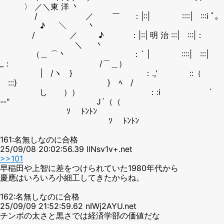
〉 ／＼東 洋 丶
/ ／ ￣ ：|::| ::::| :::i ﾟ。
￣♪ ＼ 丶
/ ／ ♪ ：|::| 明 治 :::| :::|：
＼ 丶
（＿ ⌒丶 ：` | ::::| :::|
_： /⌒＿）
| /ヽ } ：.,' ::（
:::} } ﾍ /
し ）） ：:i `
-‐" J´（（
ｿ ﾄﾝﾄﾝ
ｿ ﾄﾝﾄﾝ
161:名無しなのに合格
25/09/08 20:02:56.39 llNsv1v+.net
>>101
早稲田や上智に差をつけられていた1980年代から
慶應はいろいろ小細工してきたからね。
162:名無しなのに合格
25/09/09 21:52:59.62 nIWj2AYU.net
チンボの太さと黒さでは経済学部の価値だな