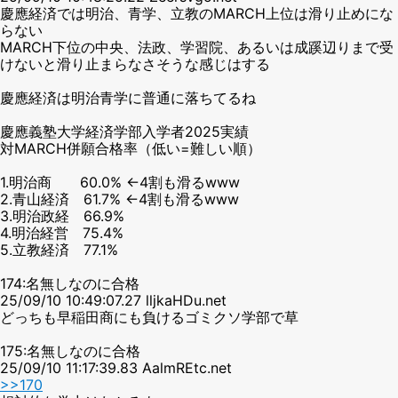
慶應経済では明治、青学、立教のMARCH上位は滑り止めにな
らない
MARCH下位の中央、法政、学習院、あるいは成蹊辺りまで受
けないと滑り止まらなさそうな感じはする
慶應経済は明治青学に普通に落ちてるね
慶應義塾大学経済学部入学者2025実績
対MARCH併願合格率（低い=難しい順）
1.明治商 60.0% ←4割も滑るwww
2.青山経済 61.7% ←4割も滑るwww
3.明治政経 66.9%
4.明治経営 75.4%
5.立教経済 77.1%
174:名無しなのに合格
25/09/10 10:49:07.27 lljkaHDu.net
どっちも早稲田商にも負けるゴミクソ学部で草
175:名無しなのに合格
25/09/10 11:17:39.83 AalmREtc.net
>>170