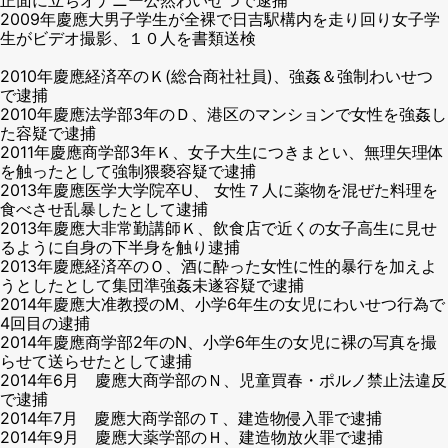
2009年慶應大男子学生が全裸で日吉駅構内を走り回り女子学
生がビデオ撮影、１０人を書類送検
2010年慶應経済卒のＫ(総合商社社員)、強姦＆強制わいせつ
で逮捕
2010年慶應法学部3年のＤ、港区のマンションで女性を強姦し
た容疑で逮捕
2011年慶應商学部3年Ｋ、女子大生につきまとい、無理矢理体
を触ったとして強制猥褻容疑で逮捕
2013年慶應医学大学院卒U、 女性７人に薬物を混ぜた料理を
食べさせ乱暴したとして逮捕
2013年慶應大非常勤講師Ｋ、飲食店で近くの女子高生に見せ
るように自身の下半身を触り逮捕
2013年慶應経済卒のＯ、酒に酔った女性に性的暴行を加えよ
うとしたとして集団準強姦未遂容疑で逮捕
2014年慶應大准教授のM、小学6年生の女児にわいせつ行為で
4回目の逮捕
2014年慶應商学部2年のN、小学6年生の女児に裸の写真を撮
らせて送らせたとして逮捕
2014年6月 慶應大商学部のＮ、児童買春・ポルノ禁止法違反
で逮捕
2014年7月 慶應大商学部のＴ、建造物侵入罪で逮捕
2014年9月 慶應大薬学部のＨ、建造物放火罪で逮捕