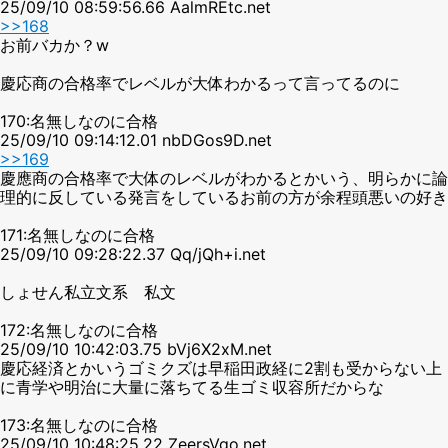
25/09/10 08:59:56.66 AalmREtc.net
>>168
お前バカか？w
慶応商の合格率でレベルが大体わかるって言ってるのに
170:名無しなのに合格
25/09/10 09:14:12.01 nbDGos9D.net
>>169
慶應商の合格率で大体のレベルがわかるとかいう、明らかに論
理的に反している発言をしているお前の方が余程頭悪いの好き
171:名無しなのに合格
25/09/10 09:28:22.37 Qq/jQh+i.net
しょせん私立文系 私文
172:名無しなのに合格
25/09/10 10:42:03.75 bVj6X2xM.net
慶応経済とかいうゴミクズは早稲田政経に2割も受からない上
に青学や明治に大量に落ちてる生ゴミ収容所だからな
173:名無しなのに合格
25/09/10 10:48:25.22 ZeersVgo.net