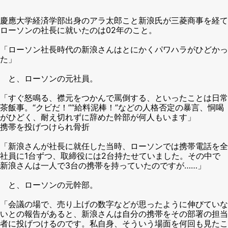
慶應大学経済学部出身のアラ太郎こと新浪氏が三菱商事を経て
ローソンの社長に就いたのは02年のこと。
「ローソン社長時代の新浪さんはとにかくパワハラがひどかっ
た」
と、ローソンの元社員。
「すぐ怒鳴る、襟元をつかんで罵倒する、といったことは日常
茶飯事。“クビだ！”“給料泥棒！”などの人格否定の暴言、恫喝
がひどく、耐え切れずに辞めた幹部が何人もいます」
携帯を投げつけられ骨折
「新浪さんが社長に就任した当時、ローソンでは携帯電話を全
社員に1台ずつ、取締役には2台持たせていました。その中で
新浪さんは一人で3台の携帯を持っていたのですが……」
と、ローソンの元幹部。
「会議の場で、売り上げの数字などが思ったように伸びていな
いとの報告があると、新浪さんは自分の携帯をその部署の担当
者に投げつけるのです。私自身、そういう場面を何回も見たこ