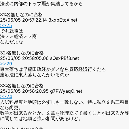
法政に内部のトップ層が集結してるから
31:名無しなのに合格
25/06/05 20:57:22.14 3xxpEtcX.net
>>25
でも就職は
法＞＞経済＞＞商
なんだよな
32:名無しなのに合格
25/06/05 20:58:05.06 sQsxRBf3.net
>>29
東大落ちは早稲田政経かダメなら慶応経済行くだろ
慶応法に東大落ちなんかいるのか
33:名無しなのに合格
25/06/05 20:58:20.95 g7PWyaqC.net
>>24
入試難易度と地頭は必ずしも一致しない、特に私立文系三科目
なら尚更。
数学が出来るかとか、文章を論理立てて書くことが出来るか等
に関しては地頭と強い相関があるけど。