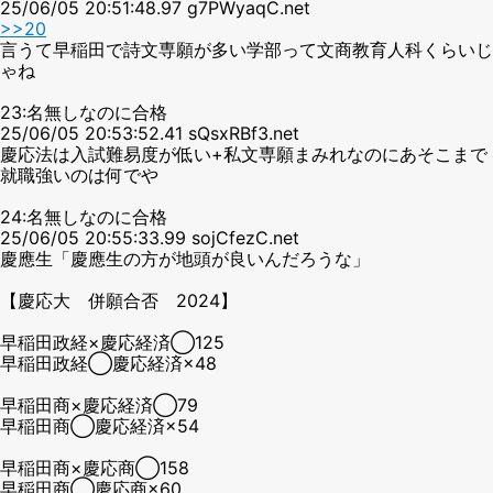
25/06/05 20:51:48.97 g7PWyaqC.net
>>20
言うて早稲田で詩文専願が多い学部って文商教育人科くらいじ
ゃね
23:名無しなのに合格
25/06/05 20:53:52.41 sQsxRBf3.net
慶応法は入試難易度が低い+私文専願まみれなのにあそこまで
就職強いのは何でや
24:名無しなのに合格
25/06/05 20:55:33.99 sojCfezC.net
慶應生「慶應生の方が地頭が良いんだろうな」
【慶応大 併願合否 2024】
早稲田政経×慶応経済◯125
早稲田政経◯慶応経済×48
早稲田商×慶応経済◯79
早稲田商◯慶応経済×54
早稲田商×慶応商◯158
早稲田商◯慶応商×60