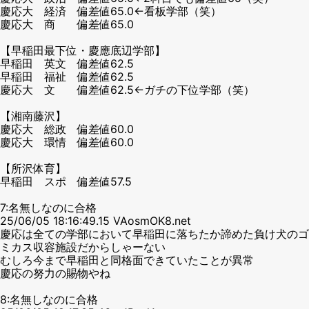
慶応大 経済 偏差値65.0←看板学部（笑）
慶応大 商 偏差値65.0
【早稲田最下位・慶應底辺学部】
早稲田 英文 偏差値62.5
早稲田 福祉 偏差値62.5
慶応大 文 偏差値62.5←ガチの下位学部（笑）
【湘南藤沢】
慶応大 総政 偏差値60.0
慶応大 環情 偏差値60.0
【所沢体育】
早稲田 スポ 偏差値57.5
7:名無しなのに合格
25/06/05 18:16:49.15 VAosmOK8.net
慶応は全ての学部において早稲田に落ちたか諦めた負け犬のゴ
ミカス収容施設だからしゃーない
むしろ今まで早稲田と同格面できていたことが異常
慶応の努力の賜物やね
8:名無しなのに合格