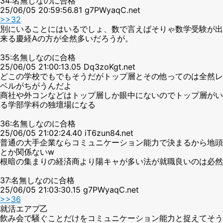
34:名無しなのに合格
25/06/05 20:59:56.81 g7PWyaqC.net
>>32
別にいることにはいるでしょ、数で言えばそりゃ数学受験が出
来る慶経Aの方が全然多いだろうが。
35:名無しなのに合格
25/06/05 21:00:13.05 Dq3zoKgt.net
どこの学校でもでもそうだがトップ層とその他ってのは全然レ
ベルがちがうんだよ
商社や外コンなどはトップ層しか眼中にないのでトップ層がい
る学部学科の独壇場になる
36:名無しなのに合格
25/06/05 21:02:24.40 iT6zun84.net
普通の大手企業ならコミュニケーション能力で決まるから地頭
とか関係ないw
根暗の集まりの経済商より陽キャが多い法が就職良いのは必然
37:名無しなのに合格
25/06/05 21:03:30.15 g7PWyaqC.net
>>36
就活エアプ乙
飲み会で騒ぐことだけをコミュニケーション能力と捉えてそう