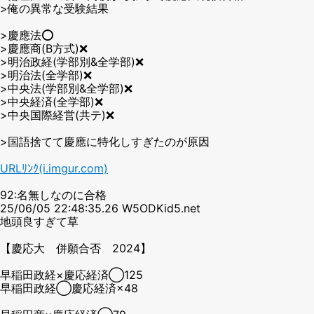
>俺の異常な受験結果
>慶應法⭕
>慶應商(B方式)❌
>明治政経(学部別&全学部)❌
>明治法(全学部)❌
>中央法(学部別&全学部)❌
>中央経済(全学部)❌
>中央国際経営(共テ)❌
>国語捨てて慶應に特化しすぎたのが原因
URLﾘﾝｸ(i.imgur.com)
92:名無しなのに合格
25/06/05 22:48:35.26 W5ODKid5.net
地頭良すぎて草
【慶応大 併願合否 2024】
早稲田政経×慶応経済◯125
早稲田政経◯慶応経済×48