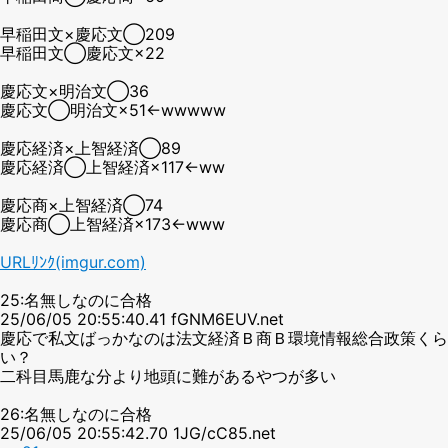
早稲田文×慶応文◯209
早稲田文◯慶応文×22
慶応文×明治文◯36
慶応文◯明治文×51←wwwww
慶応経済×上智経済◯89
慶応経済◯上智経済×117←ww
慶応商×上智経済◯74
慶応商◯上智経済×173←www
URLﾘﾝｸ(imgur.com)
25:名無しなのに合格
25/06/05 20:55:40.41 fGNM6EUV.net
慶応で私文ばっかなのは法文経済Ｂ商Ｂ環境情報総合政策くら
い？
二科目馬鹿な分より地頭に難があるやつが多い
26:名無しなのに合格
25/06/05 20:55:42.70 1JG/cC85.net