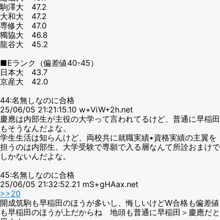
駒澤大 47.2
大和大 47.2
専修大 47.0
獨協大 46.8
龍谷大 45.2
■Eランク（偏差値40-45）
日本大 43.7
京産大 42.0
44:名無しなのに合格
25/06/05 21:21:15.10 w+ViW+2h.net
慶應は内部生が主役の大学って言われてるけど、普通に早稲田
もそうなんだよな。
学生生活は知らんけど、両校共に就職実績•資格実績の主翼を
担うのは内部生。大学受験で専願で入る層なんて所詮おまけで
しかないんだよな。
45:名無しなのに合格
25/06/05 21:32:52.21 mS+gHAax.net
>>20
開成筑駒も早稲田のほうが多いし、悔しいけどW合格も偏差値
も早稲田のほうが上だからね 地頭も普通に早稲田＞慶應だと