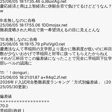
25/06/05 18:17:35.46 oJBuxlAg.net
慶応経済と商は上智経済に併願合否で負けてるけどどうなん？
w
9:名無しなのに合格
25/06/05 18:17:55.06 1DDmojsx.net
難易度晒された時点で第一希望消えるの目に見えとんな
10:名無しなのに合格
25/06/05 18:19:15.79 pPxIVgiO.net
慶應法なんて早稲田の文学部より遥かに難易度が低いのに科目
数が少ないおかげで早稲田と対等に扱ってもらえたからねえ
それが三科目でこの偏差値になったことで完全に早稲田下位学
部レベルの認識に
11:「！donguri」
25/06/05 18:21:01.87 a+R4qCJf.net
2026年ド入試河合塾難易度ランキング「方式別偏差値」（20
25/05/30更新）
偏差値
==================
70.0
早稲田(政経 )