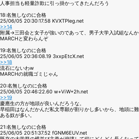
人事担当も軽量詐欺に引っ掛かってきたんだろう
18:名無しなのに合格
25/06/05 20:30:17.58 KVXTPIeg.net
>>14
附属→三田会と女子が強いのであって、男子大学入試組なんか
MARCHと変わらんぞ
19:名無しなのに合格
25/06/05 20:36:08.19 3xxpEtcX.net
>>18
流石にないわw
MARCHの就職ゴミじゃん
20:名無しなのに合格
25/06/05 20:46:22.60 w+ViW+2h.net
>>19
慶應生の方が地頭が良いんだろうな。
早稲田はなんだかんだ私文専願が割りかし多いから、地頭に難
ある奴が多い。
21:名無しなのに合格
25/06/05 20:51:37.52 fGNM6EUV.net
既存の大学群の横並び主義が崩壊して縦にどんどん長くなって