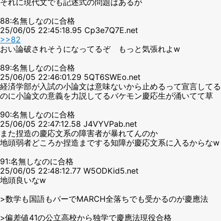
それに現代文でも記述式の問題はあるが
88:名無しなのに合格
25/06/05 22:45:18.95 Cp3e7Q7E.net
>>82
おい論破されそうになってるぞ もっと気張れよw
89:名無しなのに合格
25/06/05 22:46:01.29 5QT6SWEo.net
経済学部が入試の小論文は意味ないから止めるって宣言してる
のに小論文の意義を力説してるバケモン慶応生が涌いてて草
90:名無しなのに合格
25/06/05 22:47:12.58 J4VYVPab.net
また捏造の慶応文系の障害者が暴れてんのか
地頭弱者どころか捏造までする知障が慶応文系に入るからなw
91:名無しなのに合格
25/06/05 22:48:12.77 W5ODKid5.net
地頭良いなw
>数学も国語もパーでMARCH全落ちでも受かるのが慶應法
>偏差値41の公立高校から独学で慶應法現役合格