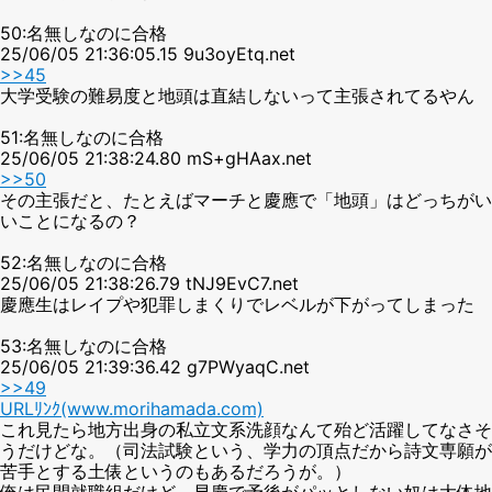
50:名無しなのに合格
25/06/05 21:36:05.15 9u3oyEtq.net
>>45
大学受験の難易度と地頭は直結しないって主張されてるやん
51:名無しなのに合格
25/06/05 21:38:24.80 mS+gHAax.net
>>50
その主張だと、たとえばマーチと慶應で「地頭」はどっちがい
いことになるの？
52:名無しなのに合格
25/06/05 21:38:26.79 tNJ9EvC7.net
慶應生はレイプや犯罪しまくりでレベルが下がってしまった
53:名無しなのに合格
25/06/05 21:39:36.42 g7PWyaqC.net
>>49
URLﾘﾝｸ(www.morihamada.com)
これ見たら地方出身の私立文系洗顔なんて殆ど活躍してなさそ
うだけどな。（司法試験という、学力の頂点だから詩文専願が
苦手とする土俵というのもあるだろうが。）
俺は民間就職組だけど、早慶で予後がパッとしない奴は大体地