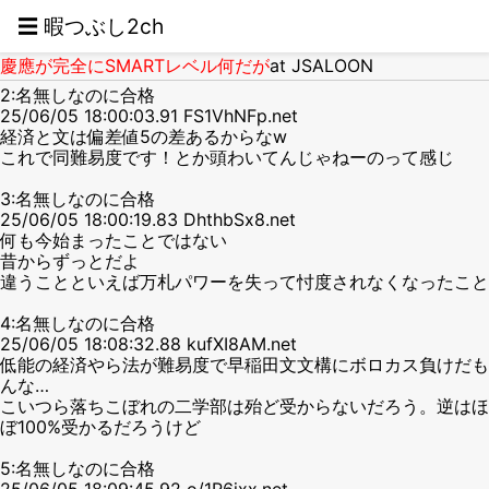
☰ 暇つぶし2ch
慶應が完全にSMARTレベル何だが
at JSALOON
2:名無しなのに合格
25/06/05 18:00:03.91 FS1VhNFp.net
経済と文は偏差値5の差あるからなw
これで同難易度です！とか頭わいてんじゃねーのって感じ
3:名無しなのに合格
25/06/05 18:00:19.83 DhthbSx8.net
何も今始まったことではない
昔からずっとだよ
違うことといえば万札パワーを失って忖度されなくなったこと
4:名無しなのに合格
25/06/05 18:08:32.88 kufXI8AM.net
低能の経済やら法が難易度で早稲田文文構にボロカス負けだも
んな…
こいつら落ちこぼれの二学部は殆ど受からないだろう。逆はほ
ぼ100%受かるだろうけど
5:名無しなのに合格
25/06/05 18:09:45.92 o/1R6jxx.net