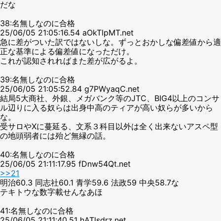
だな
38:名無しなのに合格
25/06/05 21:05:16.54 aOkTlpMT.net
急に差がついた訳ではないしな。ずっとおかしな偏差値から適
正な基準による偏差値になっただけ。
これが認知されればまた差が広がるよ。
39:名無しなのに合格
25/06/05 21:05:52.84 g7PWyaqC.net
結局5大商社、外銀、メガバンク等のJTC、BIG4以上のコンサ
ル辺りに入る奴らは出身中高のティアが高い奴らが多いから
な。
受サロやXに蔓延る、文系３科目以外は全く出来ないアスペ型
の地頭弱者には殆ど無縁の話。
40:名無しなのに合格
25/06/05 21:11:17.95 fDnw54Qt.net
>>21
明治60.3 同志社60.1 青学59.6 法政59 中央58.7な
テキトウな数字載せんなあほ
41:名無しなのに合格
25/06/05 21:11:40.51 hATlsdrz.net