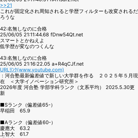
>>21
これが固定化され周知されると学歴フィルターも改変されるだ
ろうな
42:名無しなのに合格
25/06/05 21:11:44.68 fDnw54Qt.net
スマートとかねえよ
低学歴が変なのつくんな
43:名無しなのに合格
25/06/05 21:16:22.05 a+R4qCJf.net
URLﾘﾝｸ(www.youtube.com)
：河合塾最新偏差値で新しい大学群を作る ２０２５年５月現
在 ＜大学イノベーション研究所＞
2026年度 河合塾 学部学科ランク（文系平均） 2025.5.30更
新
■Sランク（偏差値65-）
早稲田 65.9
■Aランク（偏差値60-）
慶應大 63.2
上智大 61.7