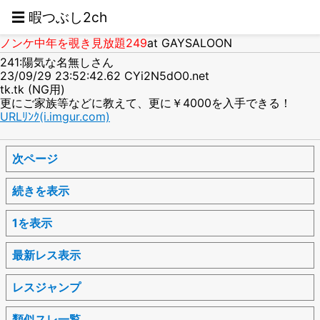
☰ 暇つぶし2ch
ノンケ中年を覗き見放題249
at GAYSALOON
241:陽気な名無しさん
23/09/29 23:52:42.62 CYi2N5dO0.net
tk.tk (NG用)
更にご家族等などに教えて、更に￥4000を入手できる！
URLﾘﾝｸ(i.imgur.com)
次ページ
続きを表示
1を表示
最新レス表示
レスジャンプ
類似スレ一覧