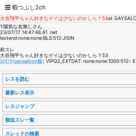
☰ 暇つぶし2ch
大谷翔平ちゃん好きなゲイは少ないのかしら？54
at GAYSAL
1:陽気な名無しさん
23/07/17 14:47:48.41 .net
!extend:none:none:BLS:512:JISIN
前スレ
大谷翔平ちゃん好きなゲイは少ないのかしら？53
ｽﾚﾘﾝｸ(gaysaloon板)
VIPQ2_EXTDAT: none:none:1000:512:: E
レスを読む
最新レス表示
レスジャンプ
類似スレ一覧
スレッドの検索