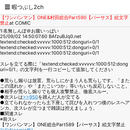
☰ 暇つぶし2ch
【ワンパンマン】ONE&村田総合Part590【バーサス】絵文字
禁止
at COMIC
1:名無しんぼ＠お腹いっぱい
25/09/02 14:50:07.60 BAfzuBJq0.net
!extend:checked:vvvvv:1000:512:donguri=0/1
!extend:checked:vvvvv:1000:512:donguri=0/1
!extend:checked:vvvvv:1000:512:donguri=0/1
スレを立てる際に「!extend:checked:vvvvvv:1000:512:dong
uri=0/1」の文字列を一行コピーして追加してください
●荒らし煽りは放置。荒らしにかまう人も荒らしです。「また
この流れか」や「またこいつか」等いちいち反応しないこと。
●相手が荒らし煽りでも個人攻撃禁止、徹底スルー。
●次スレは
>>950
を踏んだ人が立てる
●立てられなかったら土下座して詫びを入れつつ後のレスへア
ンカ。次スレが立つまで雑談は控えましょう。
■関連スレ
※前スレ
【ワンパンマン】ONE総合Part589【バーサス】絵文字禁止
ｽﾚﾘﾝｸ(comic板)