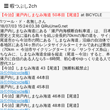
☰ 暇つぶし2ch
【今治】瀬戸内しまなみ海道 50本目【尾道】
at BICYCLE
1:ツール・ド・名無しさん
18/07/03 15:24:03.38 QiRuUnwG.net
瀬戸内しまなみ海道にある「瀬戸内海横断自転車道」は、 日
歴史と文化に溢れる島々を結ぶ全長約70kmの海の道を、サ
尾道市から今治市の間にある「しまなみ海道」沿線の自治体で
各地区にある14ヶ所のレンタサイクルターミナルであれば乗
（70km ＝ 今治市サイクリングターミナル「サンライズ糸山
ちなみに、しまなみ海道全線を縦走（尾道～今治）すると、本
体力に自信のある人なら5～6時間、初心者やゆっくり走る人で
歴代スレ
【今治】しまなみ海道 43【尾道】 [無断転載禁止]
ｽﾚﾘﾝｸ(bicycle板)
瀬戸内しまなみ海道 44本目
ｽﾚﾘﾝｸ(bicycle板)
瀬戸内しまなみ海道 45本目
ｽﾚﾘﾝｸ(bicycle板)
【今治】瀬戸内しまなみ海道 46本目【尾道】
ｽﾚﾘﾝｸ(bicycle板)
【今治】瀬戸内しまなみ海道 48本目【尾道】
ｽﾚﾘﾝｸ(bicycle板)