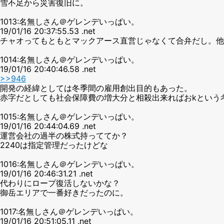
雪不足から災害復旧に。
1013:名無しさん＠ゲレンデいっぱい。
19/01/16 20:37:55.53 .net
チャオってもともとマックアース直営じゃなくて合弁だし。他
1014:名無しさん＠ゲレンデいっぱい。
19/01/16 20:40:46.58 .net
>>946
開発の経緯としては冬季間の雇用創出目的もあった。
赤字だとしても社会保障費の増大分と相殺出来ればおkという
1015:名無しさん＠ゲレンデいっぱい。
19/01/16 20:44:04.69 .net
運営会社の過半の株式持っててか？
2240は指定管理だったけどな
1016:名無しさん＠ゲレンデいっぱい。
19/01/16 20:46:31.21 .net
代わりにロープ復活しないかな？
御岳エリアで一番好きだったのに。
1017:名無しさん＠ゲレンデいっぱい。
19/01/16 20:51:05.11 .net