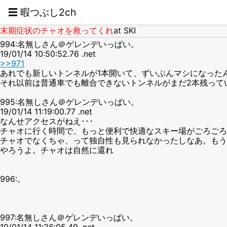
☰ 暇つぶし2ch
末期症状のチャオを救ってくれ
at SKI
994:名無しさん＠ゲレンデいっぱい。
19/01/14 10:50:52.76 .net
>>971
あれでも新しいトンネルが1本開いて、ずいぶんマシになった
それ以前は普通車でも離合できないトンネルがまだ2本残って
995:名無しさん＠ゲレンデいっぱい。
19/01/14 11:19:00.77 .net
なんせアクセスがねえ･･･
チャオに行く時間で、もっと便利で快適なスキー場がごろごろ
チャオでなくちゃ、って独自性も見られなかったしなあ。もう
やろうよ。チャオは自然に還れ
996:。
997:名無しさん＠ゲレンデいっぱい。
19/01/14 11:36:05.49 .net