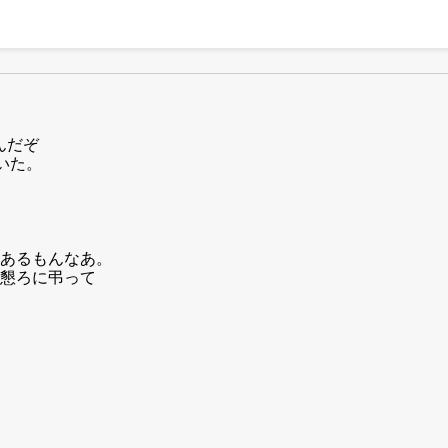
んだぞ
いた。
あるもんなあ。
懇ろに弔って