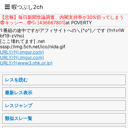
☰ 暇つぶし2ch
【悲報】毎日新聞世論調査、内閣支持率が30%切ってしまう
😨キッシー…🤓💦 [436667801]
at POVERTY
1:番組の途中ですがアフィサイトへの＼(^o^)／です (ﾜｯﾁｮｲW
bf19-zVho)
[ここ壊れてます] .net
sssp://img.5ch.net/ico/nida.gif
URLﾘﾝｸ(i.imgur.com)
URLﾘﾝｸ(i.imgur.com)
URLﾘﾝｸ(www3.nhk.or.jp)
レスを読む
最新レス表示
レスジャンプ
類似スレ一覧