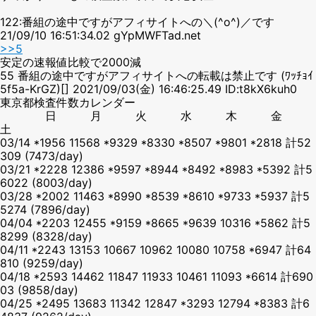
122:番組の途中ですがアフィサイトへの＼(^o^)／です
21/09/10 16:51:34.02 gYpMWFTad.net
>>5
安定の速報値比較で2000減
55 番組の途中ですがアフィサイトへの転載は禁止です (ﾜｯﾁｮｲ
5f5a-KrGZ)[] 2021/09/03(金) 16:46:25.49 ID:t8kX6kuh0
東京都検査件数カレンダー
日 月 火 水 木 金
土
03/14 *1956 11568 *9329 *8330 *8507 *9801 *2818 計52
309 (7473/day)
03/21 *2228 12386 *9597 *8944 *8492 *8983 *5392 計5
6022 (8003/day)
03/28 *2002 11463 *8990 *8539 *8610 *9733 *5937 計5
5274 (7896/day)
04/04 *2203 12455 *9159 *8665 *9639 10316 *5862 計5
8299 (8328/day)
04/11 *2243 13153 10667 10962 10080 10758 *6947 計64
810 (9259/day)
04/18 *2593 14462 11847 11933 10461 11093 *6614 計690
03 (9858/day)
04/25 *2495 13683 11342 12847 *3293 12794 *8383 計6