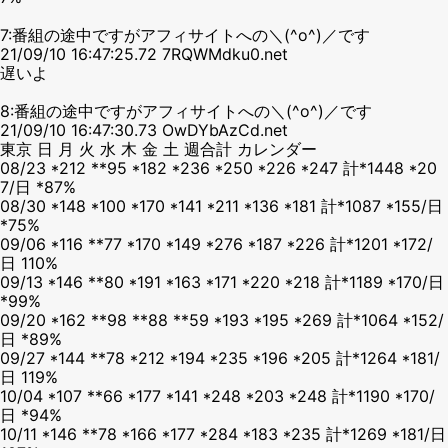
7:番組の途中ですがアフィサイトへの＼(^o^)／です
21/09/10 16:47:25.72 7RQWMdku0.net
遅いよ
8:番組の途中ですがアフィサイトへの＼(^o^)／です
21/09/10 16:47:30.73 OwDYbAzCd.net
東京 日 月 火 水 木 金 土 週合計 カレンダー
08/23 *212 **95 *182 *236 *250 *226 *247 計*1448 *20
7/日 *87%
08/30 *148 *100 *170 *141 *211 *136 *181 計*1087 *155/日
*75%
09/06 *116 **77 *170 *149 *276 *187 *226 計*1201 *172/
日 110%
09/13 *146 **80 *191 *163 *171 *220 *218 計*1189 *170/日
*99%
09/20 *162 **98 **88 **59 *193 *195 *269 計*1064 *152/
日 *89%
09/27 *144 **78 *212 *194 *235 *196 *205 計*1264 *181/
日 119%
10/04 *107 **66 *177 *141 *248 *203 *248 計*1190 *170/
日 *94%
10/11 *146 **78 *166 *177 *284 *183 *235 計*1269 *181/日