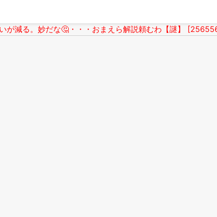
減る。妙だな🤔・・・おまえら解説頼むわ【謎】 [2565569