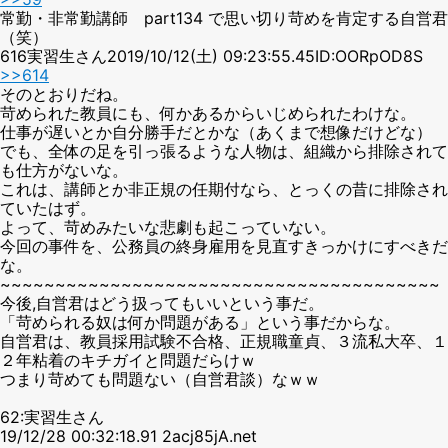
常勤・非常勤講師 part134 で思い切り苛めを肯定する自営君
（笑）
616実習生さん2019/10/12(土) 09:23:55.45ID:OORpOD8S
>>614
そのとおりだね。
苛められた教員にも、何かあるからいじめられたわけな。
仕事が遅いとか自分勝手だとかな（あくまで想像だけどな）
でも、全体の足を引っ張るような人物は、組織から排除されて
も仕方がないな。
これは、講師とか非正規の任期付なら、とっくの昔に排除され
ていたはず。
よって、苛めみたいな悲劇も起こっていない。
今回の事件を、公務員の終身雇用を見直すきっかけにすべきだ
な。
~~~~~~~~~~~~~~~~~~~~~~~~~~~~~~~~~~~~~~~~
今後,自営君はどう扱ってもいいという事だ。
「苛められる奴は何か問題がある」という事だからな。
自営君は、教員採用試験不合格、正規職童貞、３流私大卒、１
２年粘着のキチガイと問題だらけｗ
つまり苛めても問題ない（自営君談）なｗｗ
62:実習生さん
19/12/28 00:32:18.91 2acj85jA.net