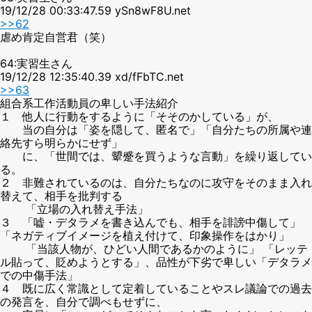
19/12/28 00:33:47.59 ySn8wF8U.net
>>62
虐め肯定自営君（笑）
64:実習生さん
19/12/28 12:35:40.39 xd/fFbTC.net
>>63
組合系工作活動員の卑しい手法紹介
１ 他人に行動をするように「そそのかしている」が、
当の自分は「姿を隠して、匿名で」「自分たちの所属や連
絡先すら明らかにせず」
に、「世間では、顰蹙を買うような言動」を繰り返してい
る。
２ 非難されているのは、自分たちなのに攻守をそのまま入れ
替えて、相手を批判する
「立場の入れ替え手法」
３ 「嘘・デタラメを書き込んでも、相手を誹謗中傷して」
「ネガティブイメージを植え付けて、印象操作をはかり」
「当該人物が、ひどい人間であるかのように」 「レッテ
ル貼って、貶めようとする」、品性が下劣で卑しい「デタラメ
での中傷手法」
４ 既に広く常識として定着していることやスレ議論での過去
の発言を、自分で調べもせずに、