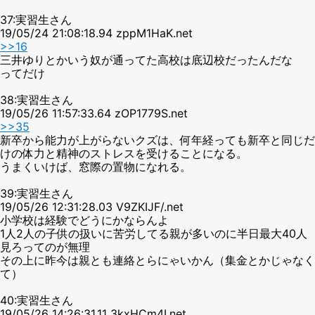
37:実習生さん
19/05/24 21:08:18.94 zppM1HaK.net
>>16
三井ゆりとかいう奴が通ってた高校は底辺校だったんだな
ってだけ
38:実習生さん
19/05/26 11:57:33.64 zOP1779S.net
>>35
新卒から能力が上がらないクズは、何年経っても新卒と同じだ
けの体力と精神のストレスを受けることになる。
うまくいけば、窓際の置物になれる。
39:実習生さん
19/05/26 12:31:28.03 V9ZKIJF/.net
小学校は経験でどうにかならんよ
1人2人の子供の扱いに苦労してる親が多いのに半日最大40人
見ろってのが無理
その上に昨今は親とも連絡とらにゃいかん（集金とかじゃなく
て）
40:実習生さん
19/05/26 14:26:31.11 3kxHCm4I.net