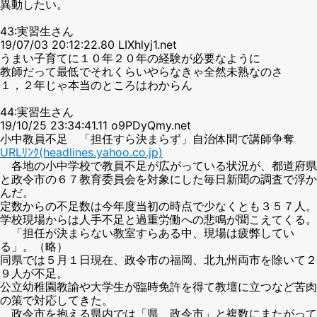
異動したい。
43:実習生さん
19/07/03 20:12:22.80 LIXhlyj1.net
うまい子育てに１０年２０年の経験が必要なように
教師だって最低でそれくらいやらなきゃ全然未熟なのさ
１，２年じゃ本当のところはわからん
44:実習生さん
19/10/25 23:34:41.11 o9PDyQmy.net
小中教員不足 「担任すら決まらず」自治体間で講師争奪
URLﾘﾝｸ(headlines.yahoo.co.jp)
各地の小中学校で教員不足が広がっている状況が、都道府県
と政令市の６７教育委員会を対象にした毎日新聞の調査で浮か
んだ。
定数からの不足数は今年度当初の時点で少なくとも３５７人。
学校現場からは人手不足と過重労働への悲鳴が聞こえてくる。
「担任が決まらない教室すらある中、現場は疲弊してい
る」。（略）
同県では５月１日現在、政令市の福岡、北九州両市を除いて２
９人が不足。
公立幼稚園教諭や大学生が臨時免許を得て教壇に立つなど苦肉
の策で対応してきた。
政令市を抱える県内では「県、政令市」と複数にまたがって