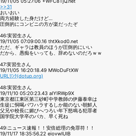
19/11/05 05:27:06 +WFC8TjQ.net
>>31
おいおい
両方経験した身だけど…
圧倒的にコンビニの方が楽だったぞ
46:実習生さん
19/11/05 07:09:00.16 thtXkod0.net
ただ、ギャラは教員のほうが圧倒的にいい
だから、愚痴をいっても、辞めないのだろｗｗ
47:実習生さん
19/11/05 16:20:18.49 MWoDuFtXW
URLﾘﾝｸ(dotup.org)
48:実習生さん
19/11/10 05:20:23.43 aIYlRWp9X
東京都江東区第三砂町中学教師の伊藤泰幸は
生徒に恫喝パワハラするしか能のない朝鮮人
父兄や校長に媚びへつろい年下怒鳴る犯罪者
国学院大学卒のバカ、早く死ね
49:ニュース速報！！安倍総理の免罪符！！
19/11/17 18:35:56.22 eiovwIUIB