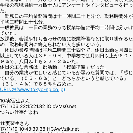
学校の教職員約一万四千人にアンケートやインタビューを行っ
た。
勤務日の平均業務時間は十一時間二十七分で、勤務時間外が
平均二時間五十七分。
一般教員は、一日の業務のうち授業準備に平均二時間七分かけ
ていた。
放課後、会議や打ち合わせの後に授業準備などに取り掛かるた
め、勤務時間内に終えられない人も多いという。
休日の業務時間は平均二時間三十四分で、休日出勤を月四日
以上している人は３５・９％。中学校では月四日以上が６０・
９％で、八日以上も２２・２％いた。
休日の主な業務は「部活動」「授業準備」だった。
自分の業務が忙しいと感じているか尋ねた質問では、「感じ
ている」（５６・６％）と「どちらかというと感じている」
（３１・４％）で８８％を占めた。
URLﾘﾝｸ(www.tokyo-np.co.jp)
10:実習生さん
17/11/06 22:15:21.82 iOlcVMs0.net
つらい仕事だよね
11:実習生さん
17/11/19 10:43:39.38 HCAwVzjk.net