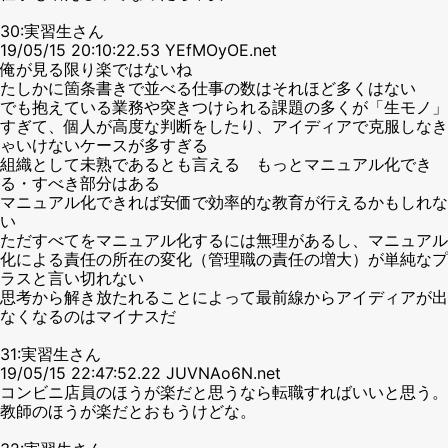
30:実習生さん
19/05/15 20:10:22.53 YEfMOyOE.net
俺が見る限り楽ではないね
たしかに箇条書きで並べる仕事の数はそれほど多くはない
でも抱えている業務や突きつけられる課題の多くが「生モノ」
すぎて、個人が高度な判断をしたり、アイディアで克服しなき
ゃいけないケースが多すぎる
組織として未熟であるとも言える もっとマニュアル化でき
る・すべき部分はある
マニュアル化できれば安価で効率的な教育が行えるかもしれな
い
ただすべてをマニュアル化するには無理があるし、マニュアル
化による責任の所在の変化（管理職の責任の増大）が単純なプ
ラスと言い切れない
思考から解き放たれることによって最前線からアイディアが出
なくなるのはマイナスだ
31:実習生さん
19/05/15 22:47:52.22 JUVNAo6N.net
コンビニ店員のほうが楽だと思うなら転職すればいいと思う。
教師のほうが楽だとおもうけどな。