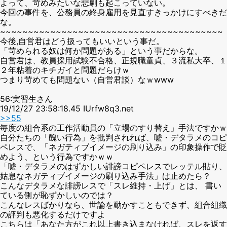
よって、苛めみたいな悲劇も起こっていない。
今回の事件を、公務員の終身雇用を見直すきっかけにすべきだ
な。
~~~~~~~~~~~~~~~~~~~~~~~~~~~~~~~~~~~~~~~~
今後,自営君はどう扱ってもいいという事だ。
「苛められる奴は何か問題がある」という事だからな。
自営君は、教員採用試験不合格、正規職童貞、３流私大卒、１
２年粘着のキチガイと問題だらけｗ
つまり苛めても問題ない（自営君談）なｗwww
56:実習生さん
19/12/27 23:58:18.45 IUrfw8q3.net
>>55
毎度の組合系の工作活動員の「立場のすり替え」手法ですかｗ
自分たちの「醜い行為」を批判されれば、嘘・デタラメのコピ
ペレスで、「ネガティブイメージの刷り込み」の印象操作で貶
めよう、という行為ですかｗｗ
「嘘・デタラメのはずかしい誹謗コピペレスでレッテル貼り、
姑息なネガティブイメージの刷り込み手法」は止めたら？
こんなデタラメな誹謗レスで「スレ維持・上げ」とは、 書い
ている側が恥ずかしいのでは？
こんなレスばかりなら、世論を動かすこともできず、組合組織
の評判も悪化するだけですよ
こちらは「あなた方がこれ以上書き込まなければ、スレを返す