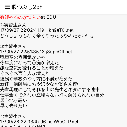
☰ 暇つぶし2ch
教師やるのがつらい
at EDU
2:実習生さん
17/09/27 22:02:41.19 +kh9eT0i.net
どうしようもなく辛くなったらやめたらいいよ
3:実習生さん
17/09/27 22:51:35.13 j8dpnGfl.net
職員室の雰囲気がいや
今年度になって愚痴が増えた
嫌な空気が流れることが増えた
ぐちぐち言う人が増えた
総務や学校のやり方に不満が増えた
新任・講師男にちやほやなお婆さん連中
先輩馬鹿にしてそれを上の先生とネタにする連中
仕事全くできない立場もない打ち解けられない自分
居心地が悪い
早く去りたい
4:実習生さん
17/09/28 22:33:47.96 nccWbOLP.net
うちも似たような状況