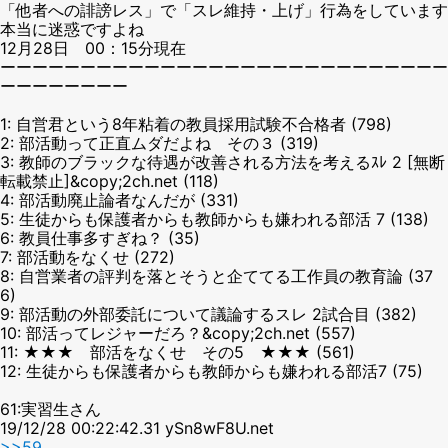
「他者への誹謗レス」で「スレ維持・上げ」行為をしています
本当に迷惑ですよね
12月28日 00：15分現在
ーーーーーーーーーーーーーーーーーーーーーーーーーーーー
ーーーーーーーー
1: 自営君という8年粘着の教員採用試験不合格者 (798)
2: 部活動って正直ムダだよね その３ (319)
3: 教師のブラックな待遇が改善される方法を考えるｽﾚ 2 [無断
転載禁止]&copy;2ch.net (118)
4: 部活動廃止論者なんだが (331)
5: 生徒からも保護者からも教師からも嫌われる部活 7 (138)
6: 教員仕事多すぎね？ (35)
7: 部活動をなくせ (272)
8: 自営業者の評判を落とそうと企ててる工作員の教育論 (37
6)
9: 部活動の外部委託について議論するスレ 2試合目 (382)
10: 部活ってレジャーだろ？&copy;2ch.net (557)
11: ★★★ 部活をなくせ その5 ★★★ (561)
12: 生徒からも保護者からも教師からも嫌われる部活7 (75)
61:実習生さん
19/12/28 00:22:42.31 ySn8wF8U.net
>>59