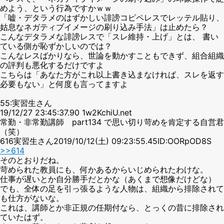
めよう、という行為ですかｗｗ
「嘘・デタラメのはずかしい誹謗コピペレスでレッテル貼り、
姑息なネガティブイメージの刷り込み手法」は止めたら？
こんなデタラメな誹謗レスで「スレ維持・上げ」とは、 書い
ている側が恥ずかしいのでは？
こんなレスばかりなら、世論を動かすこともできず、組合組織
の評判も悪化するだけですよ
こちらは「あなた方がこれ以上書き込まなければ、スレを返す
必要もない」と何度も言ってますよ
55:実習生さん
19/12/27 23:45:37.90 1w2KchiU.net
常勤・非常勤講師 part134 で思い切り苛めを肯定する自営君
（笑）
616実習生さん2019/10/12(土) 09:23:55.45ID:OORpOD8S
>>614
そのとおりだね。
苛められた教員にも、何かあるからいじめられたわけな。
仕事が遅いとか自分勝手だとかな（あくまで想像だけどな）
でも、全体の足を引っ張るような人物は、組織から排除されて
も仕方がないな。
これは、講師とか非正規の任期付なら、とっくの昔に排除され
ていたはず。