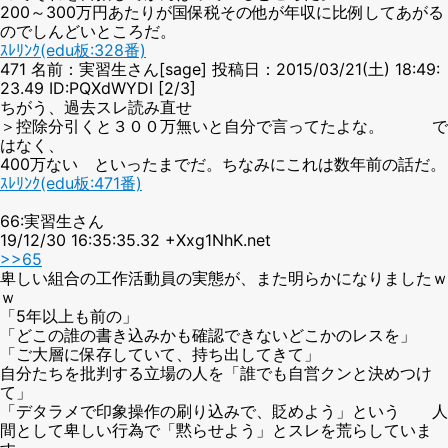
200～300万円あたりが国保税その他が年収に比例してあがる
のでしんどいところだ。
ｽﾚﾘﾝｸ(edu板:328番)
471 名前：実習生さん[sage] 投稿日：2015/03/21(土) 18:49:
23.49 ID:PQXdWYDI [2/3]
ちがう、過去スレ読み直せ
＞控除分引くと３００万無いと自分で言ってたよな。 で
はなく、
400万ない といったまでだ。ちなみにこれは数年前の話だ。
ｽﾚﾘﾝｸ(edu板:471番)
66:実習生さん
19/12/30 16:35:35.32 +Xxg1NhK.net
>>65
卑しい組合の工作活動員の実態が、また明らかになりましたｗ
ｗ
「5年以上も前の」
「どこの誰の書き込みかも確認できないどこかのレスを」
「ご大層に保存していて、持ち出してきて」
自分たちを批判する立場の人を「誰でも自営クンと決めつけ
て」
「デタラメで印象操作の刷り込みで、貶めよう」という 人
間として卑しい行為で「黙らせよう」とスレを荒らしていま