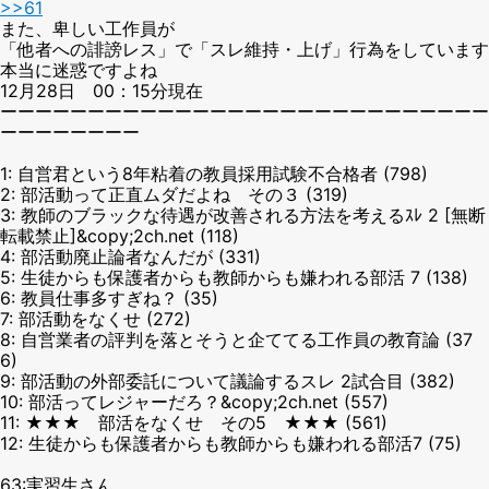
>>61
また、卑しい工作員が
「他者への誹謗レス」で「スレ維持・上げ」行為をしています
本当に迷惑ですよね
12月28日 00：15分現在
ーーーーーーーーーーーーーーーーーーーーーーーーーーーー
ーーーーーーーー
1: 自営君という8年粘着の教員採用試験不合格者 (798)
2: 部活動って正直ムダだよね その３ (319)
3: 教師のブラックな待遇が改善される方法を考えるｽﾚ 2 [無断
転載禁止]&copy;2ch.net (118)
4: 部活動廃止論者なんだが (331)
5: 生徒からも保護者からも教師からも嫌われる部活 7 (138)
6: 教員仕事多すぎね？ (35)
7: 部活動をなくせ (272)
8: 自営業者の評判を落とそうと企ててる工作員の教育論 (37
6)
9: 部活動の外部委託について議論するスレ 2試合目 (382)
10: 部活ってレジャーだろ？&copy;2ch.net (557)
11: ★★★ 部活をなくせ その5 ★★★ (561)
12: 生徒からも保護者からも教師からも嫌われる部活7 (75)
63:実習生さん