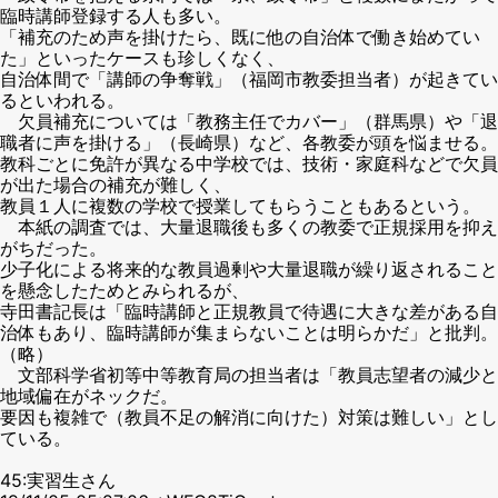
臨時講師登録する人も多い。
「補充のため声を掛けたら、既に他の自治体で働き始めてい
た」といったケースも珍しくなく、
自治体間で「講師の争奪戦」（福岡市教委担当者）が起きてい
るといわれる。
欠員補充については「教務主任でカバー」（群馬県）や「退
職者に声を掛ける」（長崎県）など、各教委が頭を悩ませる。
教科ごとに免許が異なる中学校では、技術・家庭科などで欠員
が出た場合の補充が難しく、
教員１人に複数の学校で授業してもらうこともあるという。
本紙の調査では、大量退職後も多くの教委で正規採用を抑え
がちだった。
少子化による将来的な教員過剰や大量退職が繰り返されること
を懸念したためとみられるが、
寺田書記長は「臨時講師と正規教員で待遇に大きな差がある自
治体もあり、臨時講師が集まらないことは明らかだ」と批判。
（略）
文部科学省初等中等教育局の担当者は「教員志望者の減少と
地域偏在がネックだ。
要因も複雑で（教員不足の解消に向けた）対策は難しい」とし
ている。
45:実習生さん