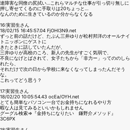
達障害な同僚の尻拭い…これらマルチな仕事が引っ切り無しに
押し寄せてくるのに手取りは20ちょっと…
なんのために生きているのか分からなくなる
16:実習生さん
18/02/15 16:45:57.04 FjOHl3N9.net
ずっと前の話だけど、たぶん三井ゆりが松村邦洋のオールナイ
トニッポンにゲストに
きたときに話していたんだが、
三井ゆりが高校のころ、新人の先生がすごく気弱で、
不良になげとばされて、女子たちから「非力ー」ってののしら
れたら、
それだけで次の日から学校に来なくなってしまったんだそう
な。
これってどう思う？
17:実習生さん
18/02/20 10:05:54.43 ocEa/OYH.net
とても簡単なパソコン一台でお金持ちになれるやり方
暇な人は見てみるといいかもしれません
グーグル検索⇒『金持ちになりたい 鎌野介メソッド』
3C6PX
18:実習生さん