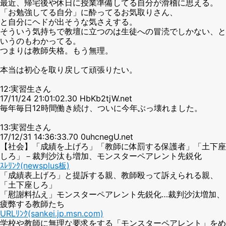
最近、帰宅後や休日に授業準備してる自分が滑稽に思える。
「お勉強してる自分」に酔ってるお気取りさん、
と自分にヘドが出そうな気さえする。
そういう気持ちで教壇に立つのは生徒への冒涜でしかない、と
いうのもわかってる。
つまりは教師失格。もう無理。
本当は初心を取り戻して頑張りたい。
12:実習生さん
17/11/24 21:01:02.30 HbKb2tjW.net
毎年毎日12時間働き続け、ついに今年ぶっ壊れました。
13:実習生さん
17/12/31 14:36:33.70 0uhcnegU.net
【社会】「成績を上げろ」「教師に体罰する保護者」「土下座
しろ」－裁判沙汰も増加、モンスターペアレント先鋭化
ｽﾚﾘﾝｸ(newsplus板)
「成績表上げろ」と提訴する親、教師殴って訴えられる親、
「土下座しろ」
「慰謝料払え」モンスターペアレント先鋭化…裁判沙汰増加、
疲弊する教師たち
URLﾘﾝｸ(sankei.jp.msn.com)
学校や教師に無理な要求をする「モンスターペアレント」をめ