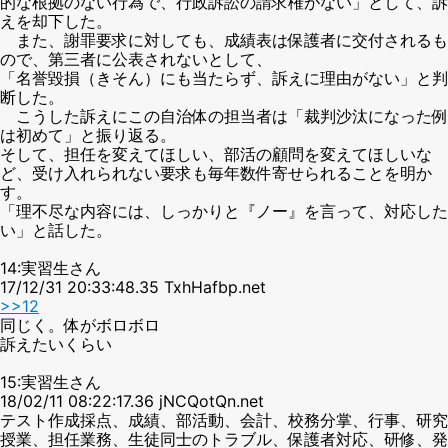
的な根拠のない行為で、行政訴訟の請求権がない」として、訴
えを却下した。
また、謝罪要求に対しても、成績表は保護者に交付されるも
ので、第三者に公表されないとして、
「名誉毀損（きそん）にも当たらず、訴えに理由がない」と判
断した。
こうした訴えにこの自治体の担当者は「裁判沙汰になった例
は初めて」と振り返る。
そして、担任を変えてほしい、部活の顧問を変えてほしいな
ど、受け入れられない要求も毎年数件寄せられることを明か
す。
「理不尽な内容には、しっかりと『ノー』を言って、対応した
い」と話した。
14:実習生さん
17/12/31 20:33:48.35 TxhHafbp.net
>>12
同じく。体がボロボロ
訴えたいくらい
15:実習生さん
18/02/11 08:22:17.36 jNCQotQn.net
テスト作成採点、成績、部活動、会計、校務分掌、行事、研究
授業、担任業務、生徒同士のトラブル、保護者対応、研修、発