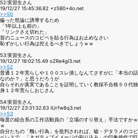
52:実習生さん
19/12/27 15:45:36.82 +z5B0+4o.net
>>50
偏った世論に誘導するため
「1年以上も前の」
「リンクさえ切れた」
昔のニュースのコピペを貼る行為はお止めなさい
恥ずかしい行為は控えるべきでしょうｗｗ
53:実習生さん
19/12/27 18:02:15.49 oZRe4gI3.net
>>52
普通１２年荒らしや１００スレ潰しなんてさすがに「本当の話
なのか？」と思うだろうが
自らそれが真実であることを証明していく教採不合格５０代独
身１２年荒らしおじさん
54:実習生さん
19/12/27 23:31:32.63 IUrfw8q3.net
>>53
毎度の組合系の工作活動員の「立場のすり替え」手法ですかｗ
ｗ
自分たちの「醜い行為」を批判されれば、嘘・デタラメのコピ
ペレスで、「ネガティブイメージの刷り込み」の印象操作で貶