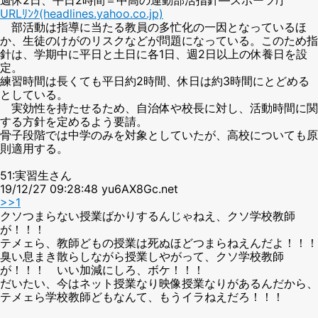
URLﾘﾝｸ(headlines.yahoo.co.jp)
部活動は指導に当たる教員の多忙化の一因となっているほ
か、生徒のけがのリスクなどが問題になっている。このため指
針は、学期中に平日と土日に各1日、週2日以上の休養日を設
定。
練習時間は長くても平日約2時間、休日は約3時間にとどめる
としている。
実効性を持たせるため、自治体や校長に対し、活動時間に関
する方針を定めるよう要請。
骨子段階では中学のみを対象としていたが、高校についても原
則適用する。
51:実習生さん
19/12/27 09:28:48 yu6AX8Gc.net
>>1
クソつまらない授業ばかりするんじゃねえ、クソ学校教師
が！！！
テメェら、教師どもの授業は死ぬほどつまらねえんだよ！！！
臭い息まき散らしながら授業しやがって、クソ学校教師
が！！！ いい加減にしろ、ボケ！！！
だいたい、今はネット授業なり映像授業なりがあるんだから、
テメェら学校教師どもなんて、もうイラねえだろ！！！