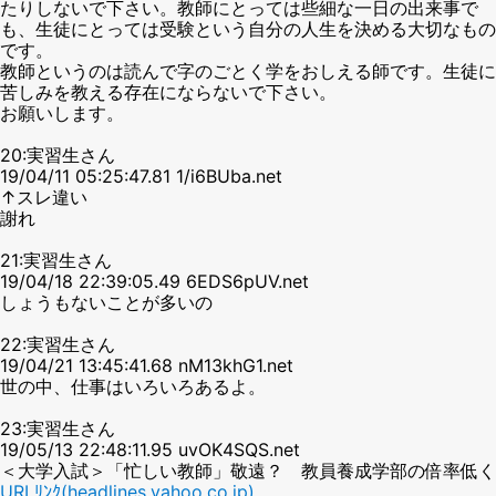
たりしないで下さい。教師にとっては些細な一日の出来事で
も、生徒にとっては受験という自分の人生を決める大切なもの
です。
教師というのは読んで字のごとく学をおしえる師です。生徒に
苦しみを教える存在にならないで下さい。
お願いします。
20:実習生さん
19/04/11 05:25:47.81 1/i6BUba.net
↑スレ違い
謝れ
21:実習生さん
19/04/18 22:39:05.49 6EDS6pUV.net
しょうもないことが多いの
22:実習生さん
19/04/21 13:45:41.68 nM13khG1.net
世の中、仕事はいろいろあるよ。
23:実習生さん
19/05/13 22:48:11.95 uvOK4SQS.net
＜大学入試＞「忙しい教師」敬遠？ 教員養成学部の倍率低く
URLﾘﾝｸ(headlines.yahoo.co.jp)