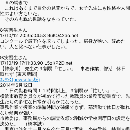
６の続きで
これはあくまで自分の見聞からで、女子先生にも性格や人間
性のよい方もいた。
その方も親の世話をなさっていた。
8:実習生さん
17/10/12 20:35:04.53 9uKO42ao.net
コンクールで最下位を取ってしまった。肩身が狭い。辞めた
い。人と比べない仕事がしたい。
9:実習生さん
17/10/19 17:11:33.90 L5zi/P2D.net
【神奈川】 先生の９割弱「忙しい」 事務作業、部活…休日
取れず [東京新聞]
ｽﾚﾘﾝｸ(newsplus板)
2014年6月12日
１日の勤務時間１１時間以上。９割弱が「忙しい」－。
横浜市教育委員会が初めて行った教職員の業務実態調査で、先
生たちの多忙な日常が明らかになった。
事務作業で授業の準備時間が確保できず、部活動で休日が取れ
ない傾向が強い。
市教委は、事務局からの調査依頼の削減や学校閉庁日の設定を
決めた。 （橋本誠）
調査は昨年十一月から今年三月に実施。小中学校、特別支援