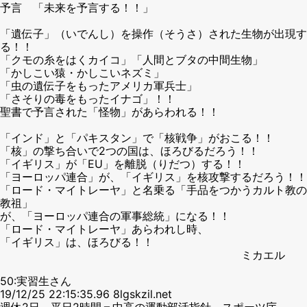
予言 「未来を予言する！！」
「遺伝子」（いでんし）を操作（そうさ）された生物が出現す
る！！
「クモの糸をはくカイコ」「人間とブタの中間生物」
「かしこい猿・かしこいネズミ」
「虫の遺伝子をもったアメリカ軍兵士」
「さそりの毒をもったイナゴ」！！
聖書で予言された「怪物」があらわれる！！
「インド」と「パキスタン」で「核戦争」がおこる！！
「核」の撃ち合いで2つの国は、ほろびるだろう！！
「イギリス」が「EU」を離脱（りだつ）する！！
「ヨーロッパ連合」が、「イギリス」を核攻撃するだろう！！
「ロード・マイトレーヤ」と名乗る「手品をつかうカルト教の
教祖」
が、「ヨーロッパ連合の軍事総統」になる！！
「ロード・マイトレーヤ」あらわれし時、
「イギリス」は、ほろびる！！
ミカエル
50:実習生さん
19/12/25 22:15:35.96 8lgskzil.net
週休2日、平日2時間＝中高の運動部活指針―スポーツ庁