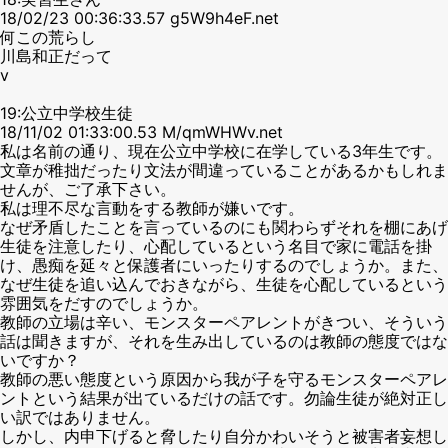
18/02/23 00:36:33.57 g5W9h4eF.net
何この荒らし
川島和正だって
v
19:公立中学校生徒
18/11/02 01:33:00.53 M/qmWHWv.net
私は名前の通り、現在公立中学校に在学している3年生です。
文章が稚拙だったり文法が間違っていることがあるかもしれま
せんが、ご了承下さい。
私は理不尽な言動をする教師が嫌いです。
なぜ矛盾したことを言っているのにも関わらずそれを棚にあげ
生徒を注意したり、心配しているという名目で家に電話を掛
け、愚痴を延々と保護者にいったりするのでしょうか。また、
なぜ生徒を追い込んでおきながら、生徒を心配しているという
雰囲気をだすのでしょうか。
教師の立場は辛い、モンスターペアレントがきつい、そういう
話は聞きますが、それを生み出しているのは教師の態度ではな
いですか？
教師の悪い態度という原因から我が子を守るモンスターペアレ
ントという結果が出ているだけの話です。勿論生徒が絶対正し
い訳ではありません。
しかし、内申下げると脅したり自分かわいそうと被害者妄想し