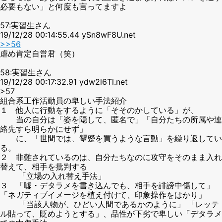
必要もない」と何度も言ってますよ
57:実習生さん
19/12/28 00:14:55.44 ySn8wF8U.net
>>56
虐め肯定自営君（笑）
58:実習生さん
19/12/28 00:17:32.91 ydw2l6Tl.net
>57
組合系工作活動員の卑しい手法紹介
１ 他人に行動をするように「そそのかしている」が、
当の自分は「姿を隠して、匿名で」「自分たちの所属や連
絡先すら明らかにせず」
に、「世間では、顰蹙を買うような言動」を繰り返してい
る。
２ 非難されているのは、自分たちなのに攻守をそのまま入れ
替えて、相手を批判する
「立場の入れ替え手法」
３ 「嘘・デタラメを書き込んでも、相手を誹謗中傷して」
「ネガティブイメージを植え付けて、印象操作をはかり」
「当該人物が、ひどい人間であるかのように」 「レッテ
ル貼って、貶めようとする」、品性が下劣で卑しい「デタラメ