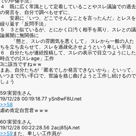
での中傷手法」
４ 既に広く常識として定着していることやスレ議論での過去
の発言を、自分で調べもせずに、
安易に「いつ、どこでそんなことを言ったんだ」とレスを
繰り返す「反問手法」
５ ３と似ているが、とにかく口汚く相手を罵り、スレとの議
論展開に無関係に
「態と、スレの雰囲気を悪くして」 スレから一般の人た
ちを立ち去らせて、スレを過疎化させようという卑しい手法
６ 自分たちが連続投稿して、スレの表示で目立つようにした
時点での[スレage」工作
3に該当ですねｗｗ
まあ、自分たちが「匿名でしか発言できないから」といって、
いつまで汚い手口で、世論を捻じ曲げようと工作し続けるので
しょう
59:実習生さん
19/12/28 00:19:18.77 ySn8wF8U.net
>>58
虐め肯定自営君ｗｗｗ
60:実習生さん
19/12/28 00:22:28.56 2acj85jA.net
>>59
また、卑しい工作員が