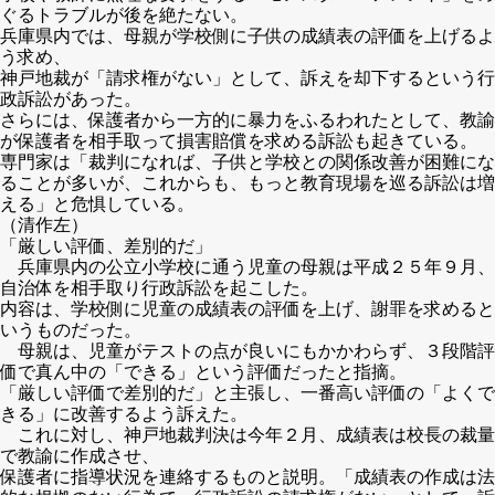
ぐるトラブルが後を絶たない。
兵庫県内では、母親が学校側に子供の成績表の評価を上げるよ
う求め、
神戸地裁が「請求権がない」として、訴えを却下するという行
政訴訟があった。
さらには、保護者から一方的に暴力をふるわれたとして、教諭
が保護者を相手取って損害賠償を求める訴訟も起きている。
専門家は「裁判になれば、子供と学校との関係改善が困難にな
ることが多いが、これからも、もっと教育現場を巡る訴訟は増
える」と危惧している。
（清作左）
「厳しい評価、差別的だ」
兵庫県内の公立小学校に通う児童の母親は平成２５年９月、
自治体を相手取り行政訴訟を起こした。
内容は、学校側に児童の成績表の評価を上げ、謝罪を求めると
いうものだった。
母親は、児童がテストの点が良いにもかかわらず、３段階評
価で真ん中の「できる」という評価だったと指摘。
「厳しい評価で差別的だ」と主張し、一番高い評価の「よくで
きる」に改善するよう訴えた。
これに対し、神戸地裁判決は今年２月、成績表は校長の裁量
で教諭に作成させ、
保護者に指導状況を連絡するものと説明。「成績表の作成は法