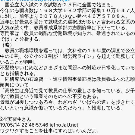
国公立大入試の２次試験が２５日に全国で始まる。
今年の志願者数は１６８大学５８２学部の募集１０万５４７人
に対し、前年より５０７８人少ない延べ４６万５７０８人。
近年は好景気を受けて就職先の選択肢が多いと言われる文系の
人気が続く中、教員養成系学部の志願倍率は下がっている。
専門家は「教員の過酷な労働環境が知られ、敬遠されているの
では」と分析する。
（略）
教員の職場環境を巡っては、文科省の１６年度の調査で公立
中の６割、公立小の３割が「過労死ライン」を超えて勤務して
いることが判明。
不登校やいじめなどさまざまな問題への対応が日常化している
とも指摘される。
同研究所の石原賢一・進学情報事業部長は教員養成への志願
傾向について
「高校生は身近で見て教員の仕事の厳しさを知っている。少子
化で教員という職業そのものへの不安もある。
景気が回復しつつある今、わざわざ『いばらの道』を歩きたく
ないという意識が働いているのだろう」と推測している。
24:実習生さん
19/05/14 22:46:57.46 iefhoJaU.net
ワクワクすることを仕事にすればいいんだよ。