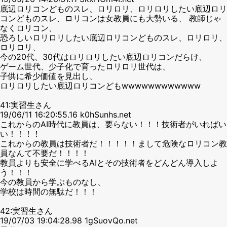
底辺ロリコンどものスレ、ロリロリ、ロリロリしたい底辺ロリ
コンどものスレ、ロリコンは女教員にも大勢いる、 教師じゃ
なくロリコン、
恐ろしいロリロリしたい底辺ロリコンどものスレ、ロリロリ、
ロリロリ、
今の20代、30代はロリロリしたい底辺ロリコンだらけ、
ゲーム世代、少子化で育ったロリロリ世代は、
子供に希少価値を見出し、
ロリロリしたい底辺ロリコンどもwwwwwwwwwwww
41:実習生さん
19/06/11 16:20:55.16 k0hSunhs.net
これからのAI時代に教員は、要らない！！！技術者がいればい
い！！！！
これからの教員は技術者だ！！！！！まして危険なロリコン教
員なんて不要だ！！！！
教員よりも安全に学べるAIとその技術者をどんどん導入しよ
う！！！
今の教員から学ぶものなし、
学校は時間の無駄だ！！！
42:実習生さん
19/07/03 19:04:28.98 1gSuovQo.net