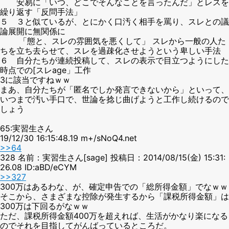
安易に「いつ、どこでそんなことを言ったんだ」とレスを
繰り返す「反問手法」
５ ３と似ているが、とにかく口汚く相手を罵り、スレとの議
論展開に無関係に
「態と、スレの雰囲気を悪くして」 スレから一般の人た
ちを立ち去らせて、スレを過疎化させようという卑しい手法
６ 自分たちが連続投稿して、スレの表示で目立つようにした
時点での[スレage」工作
3に該当ですねｗｗ
まあ、自分たちが「匿名でしか発言できないから」といって、
いつまで汚い手口で、世論を捻じ曲げようと工作し続けるので
しょう
65:実習生さん
19/12/30 16:15:48.19 m+/sNoQ4.net
>>64
328 名前：実習生さん[sage] 投稿日：2014/08/15(金) 15:31:
26.08 ID:aBD/eCYM
>>327
300万はあるわな、が、確定申告での「総所得金額」でなｗｗ
そこから、さまざまな控除が発生するから「課税所得金額」は
300万は下回るがなｗｗ
ただ、課税所得金額400万を超えれば、生活がかなり楽になる
のでそれを目指してがんばっているところだ。