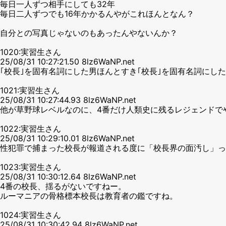
毎日一人ずつ相手にしても32年
毎日二人ずつでも16年かかるんやがこれほんとなん？
自分との写真じゃないのもあったんやないんか？
1020:実習生さん
25/08/31 10:27:21.50 8lz6WaNP.net
｢校長｣を固有名詞にした男ほんとすき｢校長｣を固有名詞にし
1021:実習生さん
25/08/31 10:27:44.93 8lz6WaNP.net
他が草野球レベルなのに、4番だけ人類史に残るレジェンドで
1022:実習生さん
25/08/31 10:29:10.01 8lz6WaNP.net
性犯罪で捕まった校長が報道される度に「校長界の面汚し」っ
1023:実習生さん
25/08/31 10:30:12.64 8lz6WaNP.net
4番の校長、揺るがないですねー。
ルーマニアの骨格標本校長は教育者の鑑ですね。
1024:実習生さん
25/08/31 10:30:42.94 8lz6WaNP.net