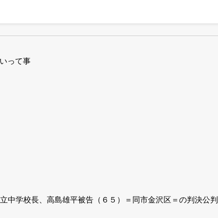
多いって事
立中学校長、高島雄平被告（６５）＝同市金沢区＝の判決公判