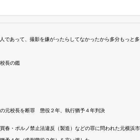
60人であって、撮影を嫌がったらしてなかったから多分もっと
校長の鑑
の元校長を断罪 懲役２年、執行猶予４年判決
買春・ポルノ禁止法違反（製造）などの罪に問われた元横浜市
猶予４年（求刑懲役２年）を言い渡した。