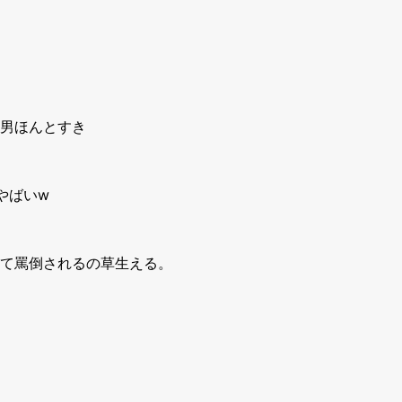
た男ほんとすき
やばいw
て罵倒されるの草生える。