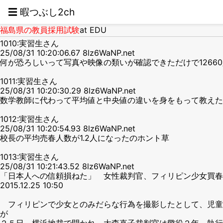
☰ 暇つぶし2ch
福島県の教員採用試験
at EDU
1010:実習生さん
25/08/31 10:20:06.67 8lz6WaNP.net
何が恐ろしいって写真や映像の類いが確認できただけで126
1011:実習生さん
25/08/31 10:20:30.29 8lz6WaNP.net
数学教師に代わって平均値と中央値の違いを身をもって教えた
1012:実習生さん
25/08/31 10:20:54.93 8lz6WaNP.net
校長の平均売春人数が1.2人になったのホント草
1013:実習生さん
25/08/31 10:21:43.52 8lz6WaNP.net
「日本人への信頼損ねた」 女性裁判官、フィリピン少女買春
2015.12.25 10:50
フィリピンで少女とのみだらな行為を撮影したとして、児童
が
２５日、横浜地裁で開かれ、大森直子裁判官は懲役２年、執行