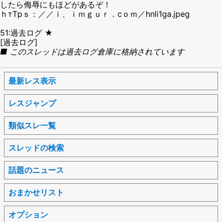
したら侮辱にもほどがあるぞ！
ｈтΤрｓ：／／ｉ、ｉｍｇｕｒ．сｏｍ／hnli1ga.jpeg
51:過去ログ ★
[過去ログ]
■ このスレッドは過去ログ倉庫に格納されています
最新レス表示
レスジャンプ
類似スレ一覧
スレッドの検索
話題のニュース
おまかせリスト
オプション