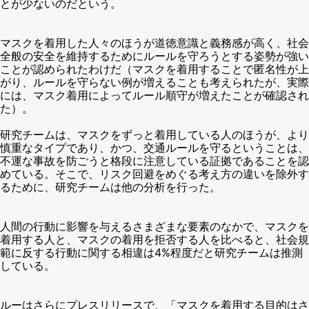
とが少ないのだという。
マスクを着用した人々のほうが道徳意識と義務感が高く、社会
全般の安全を維持するためにルールを守ろうとする姿勢が強い
ことが認められたわけだ（マスクを着用することで匿名性が上
がり、ルールを守らない例が増えることも考えられたが、実際
には、マスク着用によってルール順守が増えたことが確認され
た）。
研究チームは、マスクをずっと着用している人のほうが、より
慎重なタイプであり、かつ、交通ルールを守るということは、
不運な事故を防ごうと格段に注意している証拠であることを認
めている。そこで、リスク回避をめぐる考え方の違いを除外す
るために、研究チームは他の分析を行った。
人間の行動に影響を与えるさまざまな要素のなかで、マスクを
着用する人と、マスクの着用を拒否する人を比べると、社会規
範に反する行動に関する相違は4%程度だと研究チームは推測
している。
ルーはさらにプレスリリースで、「マスクを着用する目的はさ