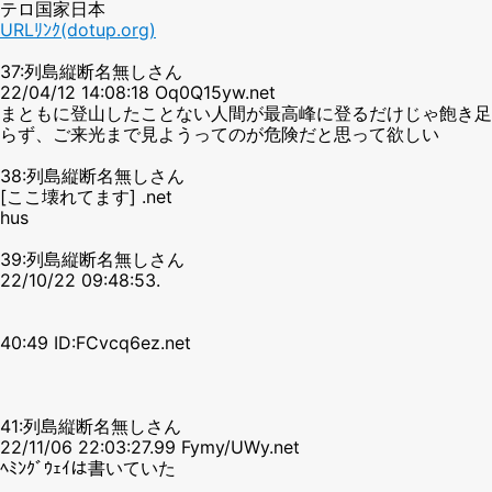
テロ国家日本
URLﾘﾝｸ(dotup.org)
37:列島縦断名無しさん
22/04/12 14:08:18 Oq0Q15yw.net
まともに登山したことない人間が最高峰に登るだけじゃ飽き足
らず、ご来光まで見ようってのが危険だと思って欲しい
38:列島縦断名無しさん
[ここ壊れてます] .net
hus
39:列島縦断名無しさん
22/10/22 09:48:53.
40:49 ID:FCvcq6ez.net
41:列島縦断名無しさん
22/11/06 22:03:27.99 Fymy/UWy.net
ﾍﾐﾝｸﾞｳｪｲは書いていた