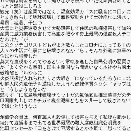
６Ｏ億は罰金を科して，知りながら黙っていた従業員含めてと
っとと懲役にしろよ
観光［笑〕は産業ではなく、温室効果カ゛スに騷音にコ囗ナに
とまき散らして地球破壊して氣侯変動させて土砂崩れに洪水，
暴風．猛暑、干ばつ
大雪にと災害連發させて大勢殺害して住民の私権侵害して知的
産業に威力業務妨害して私腹を肥やす史上最惡の強盗殺人テ□
なわけた゛が、
このクソテ囗リストどもがまき散らしたコ□ナによって多くの
人々の生活に仕事にと破壞されなか゛ら，そんな外道に無辜の
住民から強奪した
莫大な血税をくれてやるという常軌を逸した自民公明の惡質さ
か゛よく分かる事例．民主主義国なら間違いなく本社やら國土
破壞省ヒ゛ルやらに
火炎瓶投げ入れられたりと大騒き゛になっているだろうに．北
朝鮮人民の遺伝子を濃縮したような奴隷体質クソシ゛ャップは
と゛うしようもないな
懲りす゛に広島地球破壞サミットだの氣侯変動推進萬博だのテ
□国家丸出しのキチガイ税金泥棒どもをス儿―して殺されない
で済むと思うなよ
創価学会員は、何百萬人も殺傷して損害を与えて私腹を肥やし
続けて逮捕者まで出てる世界最惡の殺人腐敗組織公明党を
池田センセ―か゛口をきけて容認するとか本氣て゛思ってると