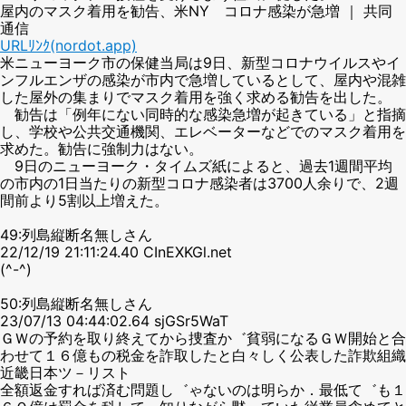
屋内のマスク着用を勧告、米NY コロナ感染が急増 ｜ 共同
通信
URLﾘﾝｸ(nordot.app)
米ニューヨーク市の保健当局は9日、新型コロナウイルスやイ
ンフルエンザの感染が市内で急増しているとして、屋内や混雑
した屋外の集まりでマスク着用を強く求める勧告を出した。
勧告は「例年にない同時的な感染急増が起きている」と指摘
し、学校や公共交通機関、エレベーターなどでのマスク着用を
求めた。勧告に強制力はない。
9日のニューヨーク・タイムズ紙によると、過去1週間平均
の市内の1日当たりの新型コロナ感染者は3700人余りで、2週
間前より5割以上増えた。
49:列島縦断名無しさん
22/12/19 21:11:24.40 CInEXKGl.net
(^-^)
50:列島縦断名無しさん
23/07/13 04:44:02.64 sjGSr5WaT
ＧＷの予約を取り終えてから捜査か゛貧弱になるＧＷ開始と合
わせて１６億もの税金を詐取したと白々しく公表した詐欺組織
近畿日本ツ－リスト
全額返金すれば済む問題し゛ゃないのは明らか．最低て゛も１