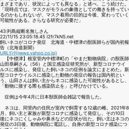
まざまであり、状況によっても異なる」と述べ、こう続けた。
「現時点では、マスクがモラルの象徴としての働きを持ってい
るのかもしれないが、マスク着用の目的は今後、変わっていく
可能性がある。さらなる研究が必要だ」
43:列島縦断名無しさん
22/11/15 23:05:18.45 l2fr7kN5.net
飼いネコがコロナ発症 北海道・中標津の獣医師らが国内初報
告（北海道新聞）
URLﾘﾝｸ(news.yahoo.co.jp)
【中標津】根室管内中標津町の「やまだ動物病院」の獣医師
山田恭嗣さん（56）と国立感染症研究所が、新型コロナウイ
ルスに感染し、発症した飼いネコの症例を論文にまとめた。新
型コロナウイルスに感染した動物の発症の報告は国内初とい
う。山田さんは飼い主からネコに感染した可能性があるとし、
「動物に接する際も感染防止を」と呼びかけている。
症例は今年4月に日本獣医師会雑誌で報告した。
ネコは、同管内の住民が室内で飼育する12歳の雌。2021年8
月、飼い主と家族が新型コロナに感染して発症し、その10日
後にネコにくしゃみや鼻水などの症状が出た。飼い主はネコの
発症の3日後、動物病院に電話し、自身の新型コロナ感染につ