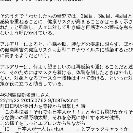
そのうえで「わたしたちの研究では、2回目、3回目、4回目と
感染を重ねるごとに、健康リスクが高まることがはっきり示さ
れた」と強調し、人々に対して引き続き再感染への警戒を怠ら
ないよう呼びかけている。
アルアリーによると、心臓や脳、肺などの疾患に限らず、ほか
の健康障害の発症リスクも新型コロナウイルスに感染するたび
に高まるようだという。
アルアリーは、何より望ましいのは再感染を避けることだと述
べ、そのためにはマスクを着ける、体調を崩したときは外出し
ない、対象となるブースター接種はすべて受ける、といった対
策が役に立つと助言している。
46:列島縦断名無しさん
22/11/22 20:15:07.62 9/fe8TwX.net
前田日明が長州力を背後から蹴撃した時
「この卑怯者！それでも日本人か！！」と今にも飛びかかりそ
うな勢いの星野勘太郎、それを必死に静止する木村健悟。
この様子をじっとエプロンから見ながら
「に……日本人が一人もいねえ………」とブラックキャットが