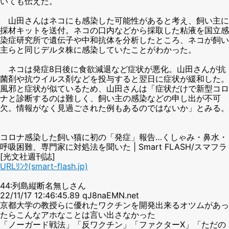
いても伝えた。
山田さんはネコにも感染した可能性があると考え、飼い主に
採材キットを送付。ネコの口内などから採取した粘液を国立感
染症研究所で遺伝子や中和抗体を分析したところ、ネコが飼い
主らと同じデルタ株に感染していたことがわかった。
ネコは発症8日後に食欲減退など症状が悪化。山田さんが抗
菌剤や抗ウイルス剤などを投与すると翌日に症状が緩和した。
風邪と症状が似ているため、山田さんは「症状だけで新型コロ
ナと診断するのは難しく、飼い主の感染などの申し出が不可
欠。情報がなく見過ごされた例もあるのではないか」とみる。
コロナ感染した飼い猫に初の「発症」報告…くしゃみ・鼻水・
呼吸困難、専門家に対処法を聞いた | Smart FLASH/スマフラ
[光文社週刊誌]
URLﾘﾝｸ(smart-flash.jp)
44:列島縦断名無しさん
22/11/17 12:46:45.89 qJ8naEMN.net
京都大学の教授らに優れたワクチンを開発出来るオツムがあっ
たらこんなアホなことは言い出さなかった
「ノーガード戦法」「反ワクチン」「ファクターX」「ただの