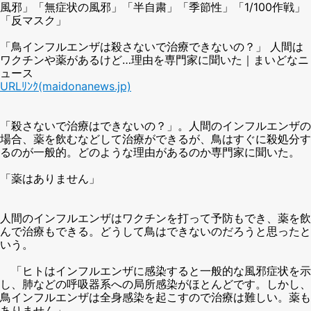
風邪」「無症状の風邪」「半自粛」「季節性」「1/100作戦」
「反マスク」
「鳥インフルエンザは殺さないで治療できないの？」 人間は
ワクチンや薬があるけど…理由を専門家に聞いた｜まいどなニ
ュース
URLﾘﾝｸ(maidonanews.jp)
「殺さないで治療はできないの？」。人間のインフルエンザの
場合、薬を飲むなどして治療ができるが、鳥はすぐに殺処分す
るのが一般的。どのような理由があるのか専門家に聞いた。
「薬はありません」
人間のインフルエンザはワクチンを打って予防もでき、薬を飲
んで治療もできる。どうして鳥はできないのだろうと思ったと
いう。
「ヒトはインフルエンザに感染すると一般的な風邪症状を示
し、肺などの呼吸器系への局所感染がほとんどです。しかし、
鳥インフルエンザは全身感染を起こすので治療は難しい。薬も
ありません」。