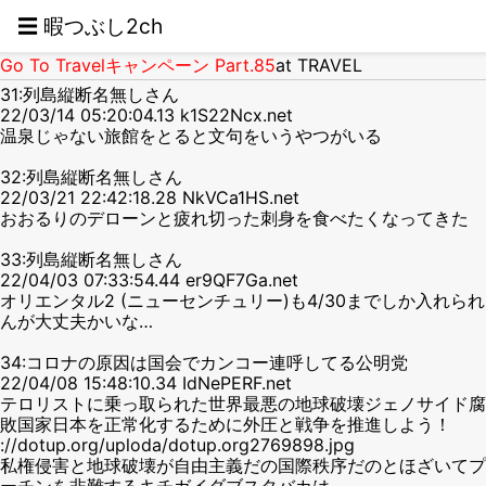
☰ 暇つぶし2ch
Go To Travelキャンペーン Part.85
at TRAVEL
31:列島縦断名無しさん
22/03/14 05:20:04.13 k1S22Ncx.net
温泉じゃない旅館をとると文句をいうやつがいる
32:列島縦断名無しさん
22/03/21 22:42:18.28 NkVCa1HS.net
おおるりのデローンと疲れ切った刺身を食べたくなってきた
33:列島縦断名無しさん
22/04/03 07:33:54.44 er9QF7Ga.net
オリエンタル2 (ニューセンチュリー)も4/30までしか入れられ
んが大丈夫かいな…
34:コロナの原因は国会でカンコー連呼してる公明党
22/04/08 15:48:10.34 IdNePERF.net
テロリストに乗っ取られた世界最悪の地球破壊ジェノサイド腐
敗国家日本を正常化するために外圧と戦争を推進しよう！
://dotup.org/uploda/dotup.org2769898.jpg
私権侵害と地球破壊が自由主義だの国際秩序だのとほざいてプ
ーチンを非難するキチガイダブスタバカは、