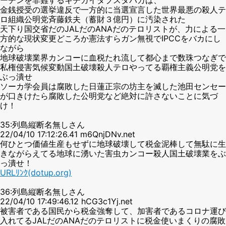
金銭授受の選挙違反で一方的に当選宣言した世界最悪の殺人テ
ロ組織公明党斉藤鉄夫（蓄財３億円）に汚染された
天下り国交省だのJALだのANAだのテロリストが、力による一
方的な現状変更どころか憲法すらガン無視でIPCCをバカにし
ながら
地球破壊業界カンコーに血税たれ流して都心まで数珠つなぎで
私権侵害気候変動国土破壊殺人テロやってる覇権主義公明党を
ぶっ潰せ
ソーカ学会員は腐敗した日蓮正宗の坊主を滅した池田センセー
が口きけたら腐敗した公明党など絶対に許さないことに気づ
け！
35:列島縦断名無しさん
22/04/10 17:12:26.41 m6QnjDNv.net
何ひとつ価値生産もせずに地球破壊して税金泥棒して無駄に生
きながらえてる地球に湧いた害虫カンコー殺人国土破壊業をぶ
っ潰せ！
URLﾘﾝｸ(dotup.org)
36:列島縦断名無しさん
22/04/10 17:49:46.12 hCG3c1Yj.net
被害者である国民から税金強奪して、加害者であるコロナ運び
入れてるJALだのANAだのテロリストに税金使いまくりの腐敗