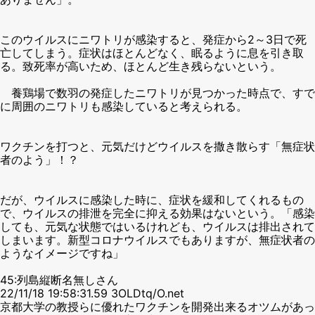
このウイルスにニワトリが感染すると、発症から2～3日で死
亡してしまう。症状はほとんどなく、眠るように息を引き取
る。致死率が高いため、ほとんど生き残らないという。
養鶏場で数羽の発症したニワトリが見つかった時点で、すで
に周囲のニワトリも感染していると考えられる。
ワクチンを打つと、元気だけどウイルスを撒き散らす「無症状
者のよう」！？
だが、ウイルスに感染した時に、症状を緩和してくれるもの
で、ウイルスの排泄を完全に抑える効果はないという。「感染
しても、元気な状態ではいるけれども、ウイルスは排出されて
しまいます。新型コロナウイルスでもありますが、無症状者の
ようなイメージですね」
45:列島縦断名無しさん
22/11/18 19:58:31.59 3OLDtq/O.net
京都大学の教授らに優れたワクチンを開発出来るオツムがあっ