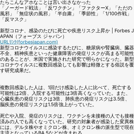
たらこんなアホなことは言い出さなかった
「ノーガード戦法」「反ワクチン」「ファクターX」「ただの
風邪」「無症状の風邪」「半自粛」「季節性」「1/100作戦」
「反マスク」
新型コロナ、感染のたびに死亡や疾患リスク上昇か | Forbes J
APAN（フォーブス ジャパン）
URLﾘﾝｸ(forbesjapan.com)
新型コロナウイルスに感染するたびに、糖尿病や腎臓病、臓器
不全、精神疾患といった健康障害の発症リスクが高まる可能性
のあることが、米国で実施された研究で明らかになった。新型
コロナウイルスに複数回感染しても影響は軽微とする俗説を覆
す研究成果だ。
複数回感染した人は、1回だけ感染した人に比べて、死亡する
可能性は2倍、入院する可能性は3倍高くなっていた。また、
心臓疾患の発症リスクは3倍、肺疾患の発症リスクは3.5倍、
脳疾患の発症リスクは1.5倍強上がっていた。
死亡や入院、発症のリスクは、ワクチンを未接種の人でも接種
済みの人でも高くなっていた。研究の対象者が感染した変異株
には、デルタ株やオミクロン株、オミクロン株の派生型で現在
主流となっているBA.5などが含まれる。