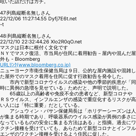
呟いた話だけはガチ。
47:列島縦断名無しさん
22/12/06 11:27:14.55 Dyfj7E6t.net
-t
48:列島縦断名無しさん
22/12/10 22:32:44.26 Xlo2R0qO.net
マスクは日本に根付く文化です
ＮＹでマスク復活、市当局が住民に着用勧告－屋内や混んだ屋
外も - Bloomberg
URLﾘﾝｸ(www.bloomberg.co.jp)
ニューヨーク市衛生保健当局は９日、公的な屋内施設や混雑し
た屋外でのマスク着用を住民に促す行政勧告を発令した。
市内で新型コロナウイルスの感染や他の季節的疾患が「同
時に異例の急増を見せている」ためだと、声明で説明した。
65歳以上の高齢者や免疫不全の患者など、新型コロナや
ＲＳウイルス、インフルエンザの感染で重症化するリスクが高
い人には「特に重要」だとしている。
アシュウィン・バサン保健局長は「ホリデーシーズンは人
が集まる時期であり、呼吸器系のウイルス感染が異例の多さに
なっているものの安全に集まる方法はある」と指摘。過去にワ
クチン接種を受けていても、あらためて新型コロナとインフル
エンザのワクチン接種を受けるよう住民に促した。