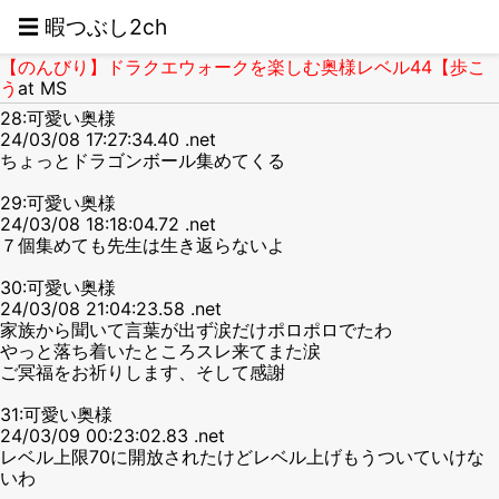
☰ 暇つぶし2ch
【のんびり】ドラクエウォークを楽しむ奥様レベル44【歩こ
う
at MS
28:可愛い奥様
24/03/08 17:27:34.40 .net
ちょっとドラゴンボール集めてくる
29:可愛い奥様
24/03/08 18:18:04.72 .net
７個集めても先生は生き返らないよ
30:可愛い奥様
24/03/08 21:04:23.58 .net
家族から聞いて言葉が出ず涙だけポロポロでたわ
やっと落ち着いたところスレ来てまた涙
ご冥福をお祈りします、そして感謝
31:可愛い奥様
24/03/09 00:23:02.83 .net
レベル上限70に開放されたけどレベル上げもうついていけな
いわ