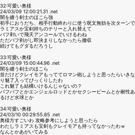
32:可愛い奥様
24/03/09 12:00:21.31 .net
闇を纏う剣士のほこら強
初手におうだち、相手行動終わりに使う呪文無効を次ターンで
ラミアスか宝剣持ちのテリーと入れ替えて
バフ剥いで飛天アンコールでいけるわね
ただバフ剥がし即決まりしなかったら撤収
続けてもグダるだろうし
33:可愛い奥様
24/03/09 15:00:44.96 .net
闇を纏う剣士のほこら
並だけどクレイモアもっててロマン砲しようと思ったらいきな
り魅了入ってびっくりしたわ
これ魅了も結構いけるんじゃないの？
パフパフとかエンジェルロッドとかセクシービームとか耐性あ
るけど水球とか
34:可愛い奥様
24/03/10 00:29:55.85 .net
奥様方すごいわ 攻略参考にしようと思ったら
わたしラミアスも宝剣もクレイモアも持ってなかったわｗ
なんとかあがいてみる