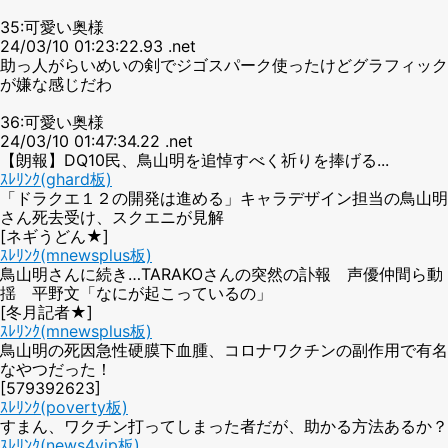
35:可愛い奥様
24/03/10 01:23:22.93 .net
助っ人がらいめいの剣でジゴスパーク使ったけどグラフィック
が嫌な感じだわ
36:可愛い奥様
24/03/10 01:47:34.22 .net
【朗報】DQ10民、鳥山明を追悼すべく祈りを捧げる...
ｽﾚﾘﾝｸ(ghard板)
「ドラクエ１２の開発は進める」キャラデザイン担当の鳥山明
さん死去受け、スクエニが見解
[ネギうどん★]
ｽﾚﾘﾝｸ(mnewsplus板)
鳥山明さんに続き…TARAKOさんの突然の訃報 声優仲間ら動
揺 平野文「なにが起こっているの」
[冬月記者★]
ｽﾚﾘﾝｸ(mnewsplus板)
鳥山明の死因急性硬膜下血腫、コロナワクチンの副作用で有名
なやつだった！
[579392623]
ｽﾚﾘﾝｸ(poverty板)
すまん、ワクチン打ってしまった者だが、助かる方法あるか？
ｽﾚﾘﾝｸ(news4vip板)