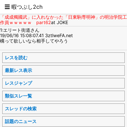
☰ 暇つぶし2ch
「成成獨國武」に入れなかった「日東駒専明神」の明治学院工
作員ｗｗｗｗｗ part62
at JOKE
1:エリート街道さん
19/06/16 15:08:07.41 3ztIweFA.net
構って欲しいなら相手してやろう
レスを読む
最新レス表示
レスジャンプ
類似スレ一覧
スレッドの検索
話題のニュース