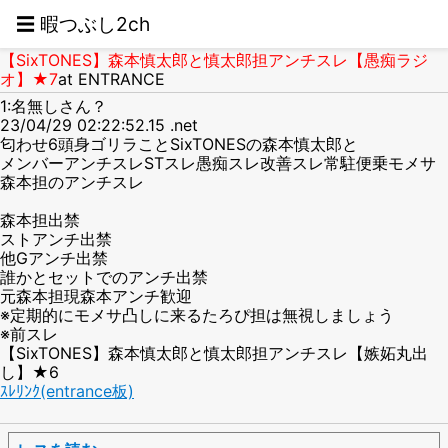
☰ 暇つぶし2ch
【SixTONES】森本慎太郎と慎太郎担アンチスレ【愚痴ラジ
オ】★7
at ENTRANCE
1:名無しさん？
23/04/29 02:22:52.15 .net
匂わせ6頭身ゴリラことSixTONESの森本慎太郎と
メンバーアンチスレSTスレ愚痴スレ改善スレ常駐便乗モメサ
森本担のアンチスレ
森本担出禁
ストアンチ出禁
他Gアンチ出禁
誰かとセットでのアンチ出禁
元森本担現森本アンチ歓迎
※定期的にモメサ凸しに来るたろぴ担は無視しましょう
※前スレ
【SixTONES】森本慎太郎と慎太郎担アンチスレ【嫉妬丸出
し】★6
ｽﾚﾘﾝｸ(entrance板)