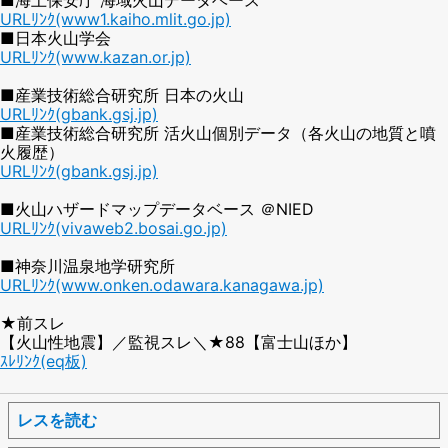
URLﾘﾝｸ(www1.kaiho.mlit.go.jp)
■日本火山学会
URLﾘﾝｸ(www.kazan.or.jp)
■産業技術総合研究所 日本の火山
URLﾘﾝｸ(gbank.gsj.jp)
■産業技術総合研究所 活火山個別データ（各火山の地質と噴
火履歴）
URLﾘﾝｸ(gbank.gsj.jp)
■火山ハザードマップデータベース ＠NIED
URLﾘﾝｸ(vivaweb2.bosai.go.jp)
■神奈川温泉地学研究所
URLﾘﾝｸ(www.onken.odawara.kanagawa.jp)
★前スレ
【火山性地震】／監視スレ＼★88【富士山ほか】
ｽﾚﾘﾝｸ(eq板)
レスを読む