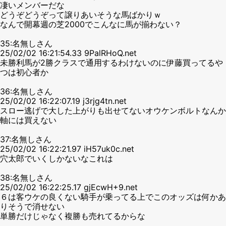
凄いメンバーだな
どうぞどうぞって譲りあいそうな馬ばかりｗ
なんで開幕週の芝2000でこんなに馬が揃わない？
35:名無しさん
25/02/02 16:21:54.33 9PalRHoQ.net
未勝利馬が2勝クラスで通用するわけないのに伊藤買ってるや
つは初心者か
36:名無しさん
25/02/02 16:22:07.19 j3rjg4tn.net
スロー逃げで大した上がりも出せてないオウケンボルトなんか
軸には買えない
37:名無しさん
25/02/02 16:22:21.97 iH57uk0c.net
穴太郎でいくしかないなこれは
38:名無しさん
25/02/02 16:22:25.17 gjEcwH+9.net
６は客ウケの良くない騎手が乗ってる上でこのオッズは何かあ
りそうで消せない
単勝だけじゃなく複勝も売れてるからな