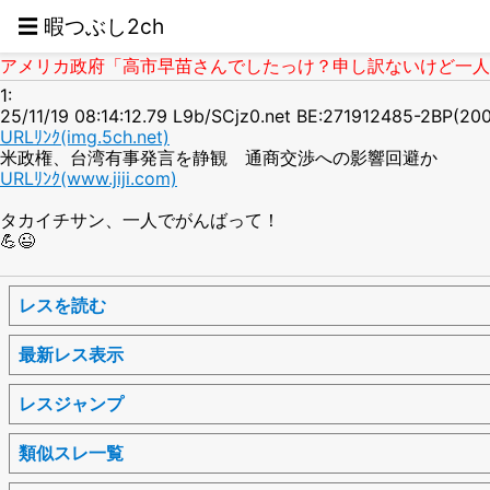
☰ 暇つぶし2ch
アメリカ政府「高市早苗さんでしたっけ？申し訳ないけど一人で頑張
1:
25/11/19 08:14:12.79 L9b/SCjz0.net BE:271912485-2BP(20
URLﾘﾝｸ(img.5ch.net)
米政権、台湾有事発言を静観 通商交渉への影響回避か
URLﾘﾝｸ(www.jiji.com)
タカイチサン、一人でがんばって！
💪😉
レスを読む
最新レス表示
レスジャンプ
類似スレ一覧