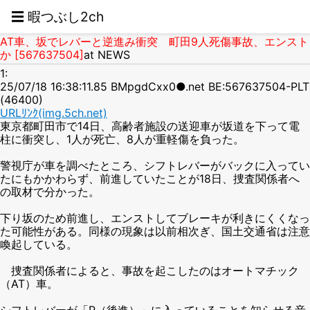
☰ 暇つぶし2ch
AT車、坂でレバーと逆進み衝突 町田9人死傷事故、エンスト
か [567637504]
at NEWS
1:
25/07/18 16:38:11.85 BMpgdCxx0●.net BE:567637504-PLT
(46400)
URLﾘﾝｸ(img.5ch.net)
東京都町田市で14日、高齢者施設の送迎車が坂道を下って電
柱に衝突し、1人が死亡、8人が重軽傷を負った。
警視庁が車を調べたところ、シフトレバーがバックに入ってい
たにもかかわらず、前進していたことが18日、捜査関係者へ
の取材で分かった。
下り坂のため前進し、エンストしてブレーキが利きにくくなっ
た可能性がある。同様の現象は以前相次ぎ、国土交通省は注意
喚起している。
捜査関係者によると、事故を起こしたのはオートマチック
（AT）車。
シフトレバーが「R（後進）」に入っていることを知らせる音