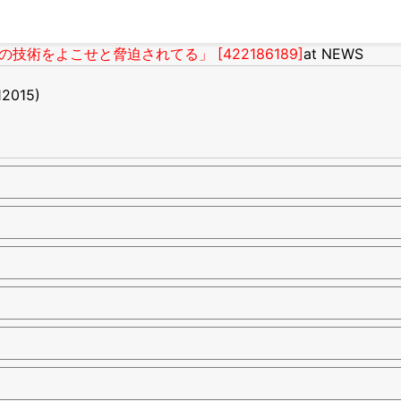
術をよこせと脅迫されてる」 [422186189]
at NEWS
12015)