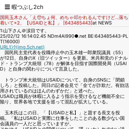
☰ 暇つぶし2ch
国民玉木さん「え🥺ちょ何、めちゃ叩かれるんですけど…落ち
着いて×2、【USAIDと私】」 [643485443]
at NEWS
1:山下さん＠涙目です。
25/02/12 16:14:02.45 NDm4Al990●.net BE:643485443-PL
T(16000)
URLﾘﾝｸ(img.5ch.net)
国民民主党代表を役職停止中の玉木雄一郎衆院議員（55）
が12日、自身のX（旧ツイッター）を更新。米共和党のドナル
ド・トランプ大統領（78）が解体を目指す国際開発局（USAI
D）と自身の関わりについて言及した。
トランプ米大統領はUSAIDについて、自身のSNSに「閉鎖
しろ」と投稿した。同日の記者会見で「全てが詐欺だ。有効活
用されているのはほんのわずかだ」と述べた。
USAIDは職員が休暇に入るよう指示を受けるなど機能不全に
陥り、世界各地で支援を巡って混乱が拡大している。
玉木氏はこの日、「【USAIDと私】」と題する長文を投
稿。「私はUSAIDと実際に仕事をしたことのある数少ない国
会議員の一人だと思っていますが、
それゆえ、USAIDとの関係について、謂（いわ）れのない誹