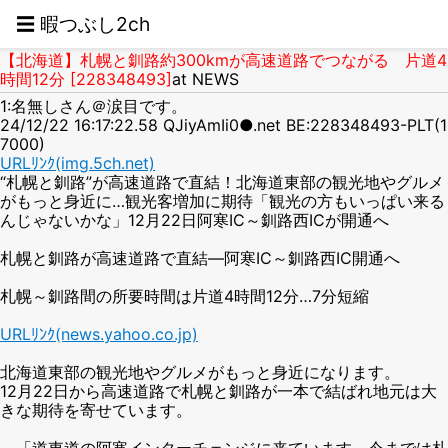
☰ 暇つぶし2ch
【北海道】札幌と釧路約300kmが高速道路でつながる 片道4
時間12分 [228348493]
at NEWS
1:名無しさん＠涙目です。
24/12/22 16:17:22.58 QJiyAmIi0●.net BE:228348493-PLT(1
7000)
URLﾘﾝｸ(img.5ch.net)
“札幌と釧路”が高速道路で直結！北海道東部の観光地やグルメ
がもっと身近に…観光客増加に期待「観光の方もいっぱい来る
んじゃないかな」12月22日阿寒IC～釧路西ICが開通へ
札幌と釧路が高速道路で直結―阿寒IC～釧路西IC開通へ
札幌～釧路間の所要時間は片道4時間12分…7分短縮
URLﾘﾝｸ(news.yahoo.co.jp)
北海道東部の観光地やグルメがもっと身近になります。
12月22日から高速道路で札幌と釧路が一本で結ばれ地元は大
きな期待を寄せています。
「道東道の阿寒インターチェンジに来ています、今までは札