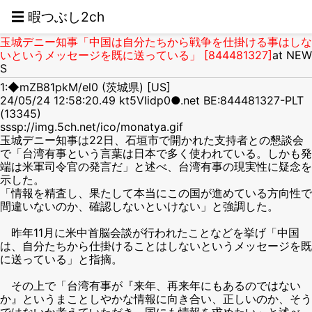
☰ 暇つぶし2ch
玉城デニー知事「中国は自分たちから戦争を仕掛ける事はしな
いというメッセージを既に送っている」 [844481327]
at NEW
S
1:◆mZB81pkM/el0 (茨城県) [US]
24/05/24 12:58:20.49 kt5VIidp0●.net BE:844481327-PLT
(13345)
sssp://img.5ch.net/ico/monatya.gif
玉城デニー知事は22日、石垣市で開かれた支持者との懇談会
で「台湾有事という言葉は日本で多く使われている。しかも発
端は米軍司令官の発言だ」と述べ、台湾有事の現実性に疑念を
示した。
「情報を精査し、果たして本当にこの国が進めている方向性で
間違いないのか、確認しないといけない」と強調した。
昨年11月に米中首脳会談が行われたことなどを挙げ「中国
は、自分たちから仕掛けることはしないというメッセージを既
に送っている」と指摘。
その上で「台湾有事が『来年、再来年にもあるのではない
か』というまことしやかな情報に向き合い、正しいのか、そう
ではないか考えていただき、国にも情報を求めたい」と述べ