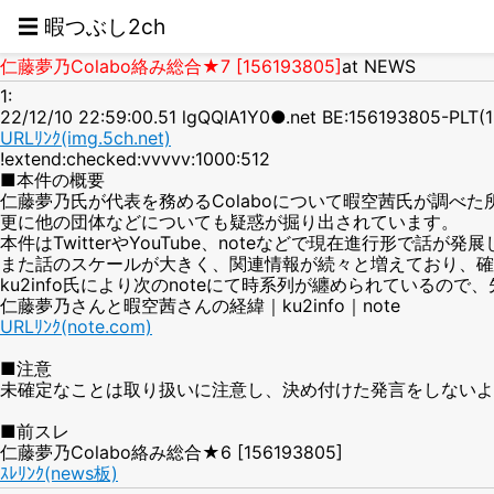
☰ 暇つぶし2ch
仁藤夢乃Colabo絡み総合★7 [156193805]
at NEWS
1:
22/12/10 22:59:00.51 lgQQIA1Y0●.net BE:156193805-PLT(
URLﾘﾝｸ(img.5ch.net)
!extend:checked:vvvvv:1000:512
■本件の概要
仁藤夢乃氏が代表を務めるColaboについて暇空茜氏が調べ
更に他の団体などについても疑惑が掘り出されています。
本件はTwitterやYouTube、noteなどで現在進行形で話が発
また話のスケールが大きく、関連情報が続々と増えており、確
ku2info氏により次のnoteにて時系列が纏められているの
仁藤夢乃さんと暇空茜さんの経緯｜ku2info｜note
URLﾘﾝｸ(note.com)
■注意
未確定なことは取り扱いに注意し、決め付けた発言をしないよ
■前スレ
仁藤夢乃Colabo絡み総合★6 [156193805]
ｽﾚﾘﾝｸ(news板)