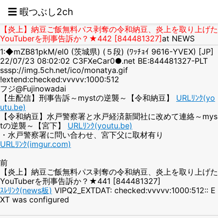
☰ 暇つぶし2ch
【炎上】納豆ご飯無料パス剥奪の令和納豆、炎上を取り上げた
YouTuberを刑事告訴か？★442 [844481327]
at NEWS
1:◆mZB81pkM/el0 (茨城県) (５段) (ﾜｯﾁｮｲ 9616-YVEX) [JP]
22/07/23 08:02:02 C3FXeCar0●.net BE:844481327-PLT
sssp://img.5ch.net/ico/monatya.gif
!extend:checked:vvvvv:1000:512
フジ@Fujinowadai
【生配信】刑事告訴～mystの逆襲～【令和納豆】
URLﾘﾝｸ(yo
utu.be)
【令和納豆】水戸警察署と水戸経済新聞社に改めて連絡～mys
tの逆襲～【宮下】
URLﾘﾝｸ(youtu.be)
・水戸警察署に問い合わせ、宮下父に取材有り
URLﾘﾝｸ(imgur.com)
前
【炎上】納豆ご飯無料パス剥奪の令和納豆、炎上を取り上げた
YouTuberを刑事告訴か？★441 [844481327]
ｽﾚﾘﾝｸ(news板)
VIPQ2_EXTDAT: checked:vvvvv:1000:512:: E
XT was configured