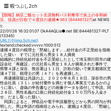
☰ 暇つぶし2ch
【朗報】納豆ご飯セット生涯無料パス剥奪等で炎上の令和納
豆、役員が詐欺で４度目の逮捕★363 [844481327]
at NEWS
1:
22/01/26 16:32:01.07 OkA4AQLia●.net BE:844481327-PLT
(13345)
URLﾘﾝｸ(img.5ch.net)
!extend:checked:vvvvv:1000:512
逮捕４度目の税理士「黙秘します」…給付金の不正受給を指南
した疑い すでに元社長ら男女１８人摘発
組織的に持続化給付金を不正受給したとして埼玉県行田市の建
設会社「寿建設」の元社長ら男女１８人が摘発された事件で、
県警４課と深谷、熊谷署は１１日、詐欺の疑いで東京都港区芝
浦４丁目、税理士の男（４７）を再逮捕した。
再逮捕容疑は共謀の上、２０２０年８月１８日、深谷市の男
性会社員（３１）が給付要件を満たす個人事業主であるかのよ
うに装い、虚偽の申告書などの画像データを添付して申請。同
２８日、男性名義の口座に持続化給付金１００万円を入金さ
せ、だまし取った疑い。
同課によると、押収品や電子申請履歴などから男の関与が判
明した。男は申請の指南役とみられ、逮捕は４度目。「黙秘し
ます」と話しているという。