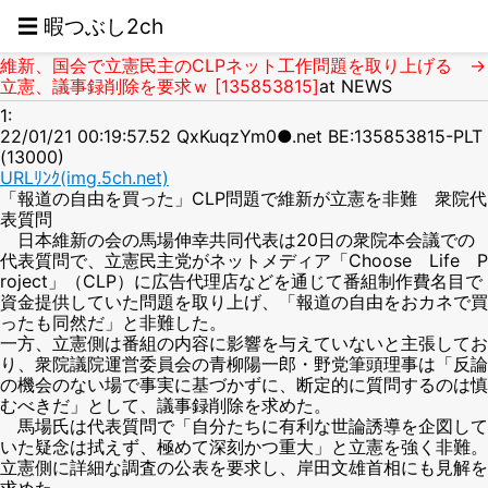
☰ 暇つぶし2ch
維新、国会で立憲民主のCLPネット工作問題を取り上げる →
立憲、議事録削除を要求ｗ [135853815]
at NEWS
1:
22/01/21 00:19:57.52 QxKuqzYm0●.net BE:135853815-PLT
(13000)
URLﾘﾝｸ(img.5ch.net)
「報道の自由を買った」CLP問題で維新が立憲を非難 衆院代
表質問
日本維新の会の馬場伸幸共同代表は20日の衆院本会議での
代表質問で、立憲民主党がネットメディア「Choose Life P
roject」（CLP）に広告代理店などを通じて番組制作費名目で
資金提供していた問題を取り上げ、「報道の自由をおカネで買
ったも同然だ」と非難した。
一方、立憲側は番組の内容に影響を与えていないと主張してお
り、衆院議院運営委員会の青柳陽一郎・野党筆頭理事は「反論
の機会のない場で事実に基づかずに、断定的に質問するのは慎
むべきだ」として、議事録削除を求めた。
馬場氏は代表質問で「自分たちに有利な世論誘導を企図して
いた疑念は拭えず、極めて深刻かつ重大」と立憲を強く非難。
立憲側に詳細な調査の公表を要求し、岸田文雄首相にも見解を
求めた。