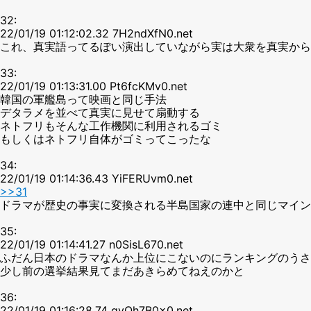
32:
22/01/19 01:12:02.32 7H2ndXfN0.net
これ、真実語ってるぽい演出していながら実は大衆を真実から
33:
22/01/19 01:13:31.00 Pt6fcKMv0.net
韓国の軍艦島って映画と同じ手法
デタラメを並べて真実に見せて扇動する
ネトフリもそんな工作機関に利用されるゴミ
もしくはネトフリ自体がゴミってこったな
34:
22/01/19 01:14:36.43 YiFERUvm0.net
>>31
ドラマが歴史の事実に変換される半島国家の連中と同じマイン
35:
22/01/19 01:14:41.27 n0SisL670.net
ふだん日本のドラマなんか上位にこないのにランキングのうさ
少し前の選挙結果見てまだあきらめてねえのかと
36:
22/01/19 01:16:28.74 gvQh7B0x0.net