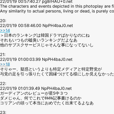
22/01/19 00:57:40.27 pg8rHAU+0.net
The characters and events depicted in this photoplay are fi
Any similarity to actual persons, living or dead, is purely co
20:
22/01/19 00:58:46.00 NpPH4baJ0.net
>>14
＞日本のランキングは韓国ドラマばかりなのにね
それもいつもの嘘臭いランキングだよなあ
他のサブスクサービスじゃそんな事になってないし
21:
22/01/19 01:00:03.99 NpPH4baJ0.net
>>18
そりゃー、疑惑というよりも特定メディアと特定野党が
与党の足を引っ張りたくて因縁つけてる様にしか見えなかった
22:
22/01/19 01:01:39.49 NpPH4baJ0.net
ガーディアンのレビューが星5中３つ
ダメじゃん、何でこれでﾎﾙﾎﾙ記事書けるのか
コリアンの頭って本当におめでたく出来てるよなあ
23: