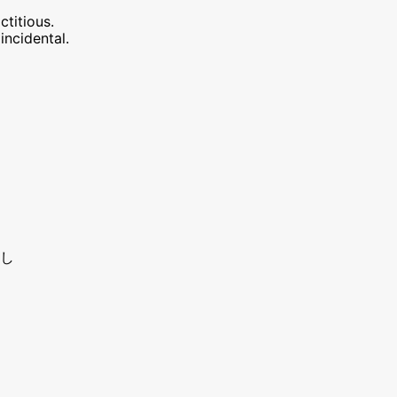
ctitious.
incidental.
し