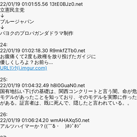
22/01/19 01:01:55.56 13tE0BJz0.net
立憲民主党
↓
ブルージャパン
↓
パヨクのプロパガンダドラマ制作
24:
22/01/19 01:02:18.30 R9mkfZTb0.net
お腹痛くて2度も政権を放り投げたガイジに
優しくしろよ？お前ら…
URLﾘﾝｸ(i.imgur.com)
25:
22/01/19 01:04:32.49 h8l0GuaN0.net
国有地払い下げの基礎は、関西コンクリートと言う闇。命が危
モデルがあったことを知っており、そのモデルを実際に作った
がある。証言者は、既に死んで、隠したと言われている。。
26:
22/01/19 01:06:24.20 wmAHAXq50.net
アルツハイマーか？((￣δ・￣)ﾎｼﾞﾎｼﾞ