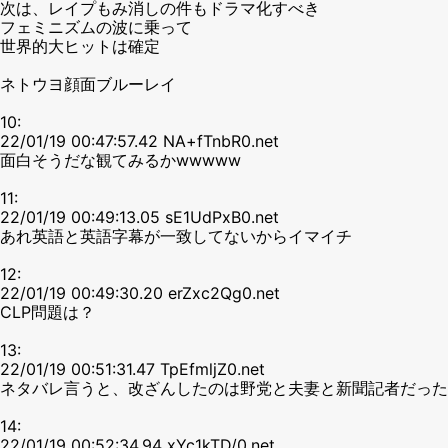
次は、レイプもみ消しの件もドラマ化すべき
フェミニズムの波に乗って
世界的大ヒットは確定
ネトウヨ顔面ブルーレイ
10:
22/01/19 00:47:57.42 NA+fTnbR0.net
面白そうだな観てみるかwwwww
11:
22/01/19 00:49:13.05 sE1UdPxB0.net
あれ英語と英語字幕が一致してないからイマイチ
12:
22/01/19 00:49:30.20 erZxc2Qg0.net
CLP問題は？
13:
22/01/19 00:51:31.47 TpEfmljZ0.net
ネタバレ言うと、改ざんしたのは野党と夫妻と新聞記者だった
14:
22/01/19 00:52:34.94 xYc1kTD/0.net