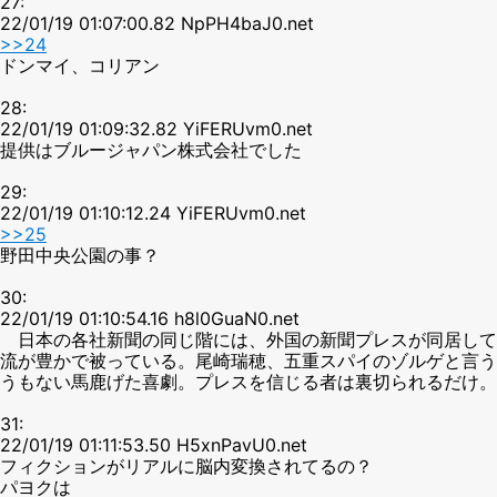
27:
22/01/19 01:07:00.82 NpPH4baJ0.net
>>24
ドンマイ、コリアン
28:
22/01/19 01:09:32.82 YiFERUvm0.net
提供はブルージャパン株式会社でした
29:
22/01/19 01:10:12.24 YiFERUvm0.net
>>25
野田中央公園の事？
30:
22/01/19 01:10:54.16 h8l0GuaN0.net
日本の各社新聞の同じ階には、外国の新聞プレスが同居して
流が豊かで被っている。尾崎瑞穂、五重スパイのゾルゲと言う
うもない馬鹿げた喜劇。プレスを信じる者は裏切られるだけ。
31:
22/01/19 01:11:53.50 H5xnPavU0.net
フィクションがリアルに脳内変換されてるの？
パヨクは