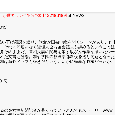
世界ランク1位に😨 [422186189]
at NEWS
015)
払い下げ疑惑を巡り、米倉が国会中継を聞くシーンがあり、作
、それは間違いなく総理大臣も国会議員も辞めるということは
弁そのままだ。首相夫妻の関与を消す改ざん作業を描いたシー
れた文書も登場。加計学園の獣医学部新設を巡り問題となった
相は海外ドラマも好きだという。いかに横暴な政権だったか、
015)
るのを女性新聞記者が暴くっていうとんでもストーリーwww
館で気分が悪くなる人が続出というwww