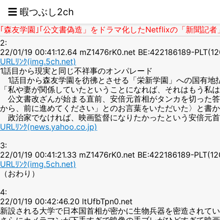
☰ 暇つぶし2ch
｢森友学園｣｢公文書偽造」をドラマ化したNetflixの「新聞記者」が
2:
22/01/19 00:41:12.64 mZ1476rK0.net BE:422186189-PLT(12
URLﾘﾝｸ(img.5ch.net)
1話目から現実と同じ不祥事のオンパレード
1話目から森友学園を彷彿とさせる「栄新学園」への国有地
「私や妻が関係していたということになれば、それはもう私は
公文書改ざんが始まる直前、安倍元首相がタンカを切った答
から、前に進めてください」とのお言葉をいただいた〉と書か
政治家でなければ、映画監督になりたかったという安倍元首
URLﾘﾝｸ(news.yahoo.co.jp)
3:
22/01/19 00:41:21.33 mZ1476rK0.net BE:422186189-PLT(12
URLﾘﾝｸ(img.5ch.net)
（おわり）
4:
22/01/19 00:42:46.20 ltUfbTpn0.net
新設される大学で日本国首相が密かに生物兵器を密造されてい
さらにカメラマンが下手すぎで映像の手ブレがひどすぎて映画