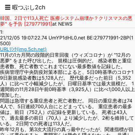
☰ 暇つぶし2ch
韓国、2日で113人死亡 医療システム崩壊か？クリスマスの悪
夢" を予告 [279771991]
at NEWS
1:
21/12/05 19:07:22.74 UmYP1dHL0.net BE:279771991-2BP(1
500)
URLﾘﾝｸ(img.5ch.net)
11月の1カ月間の段階的日常回復（ウィズコロナ）が "12月の
悪夢" をまた呼び出した。 規模は圧倒的だ。 感染者数と重症
患者数、死亡者数でこれまでにない最多数値を記録した。
疾病管理庁中央防疫対策本部によると、5日0時基準のコロナ1
9日新規感染者数は5,128人だ。 歴代最多だった前日（5,352
人）に比べて小幅減少したが、日曜日基準では最大規模だ。 1
週間前の11月28日午前0時基準（3,925人）に比べ1,000人以上
増加した。
問題は急増する重症患者と死亡者数だ。 同日の重症患者は74
4人で、5日連続700人台にとどまっている。 重症患者の最多
値は、前日（752人）の記録を更新している。 死者は43人
で、過去最多の前日（70人）より減少したが、2桁を維持して
いる。 2日間での死者は113人だ。
昨年12月も、第3次大流行の真っ最中だったが、関連指標が目
立って悪化すると、専門家らは懸念を隠さなかった。 共通し