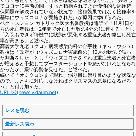
てコロナ19事態の間、ずっと指摘されてきた慢性的な病床確
保問題が解決されていない状況で、接種効果ではなく接種率を
基準にウィズコロナが実施された点が原因に挙げられた。
ペク・スンヨン カトリック医大名誉教授は電話で「11月1日か
らの死亡者数は、2年間で死亡した数の4分の1に達する」とし
「入院もできず待機中に状態が悪化する重症患者が発生し死亡
率が高まる」と述べた。
高麗大学九老（クロ）病院感染内科の金宇柱（キム・ウジュ）
教授は「政府が（ウィズコロナ実施前の）10月の状況で誤っ
た判断をした」とし「ウィズコロナをすれば重症患者と死亡者
が増えると予想してブースターショットを急がなければならな
かったが、緩い姿勢を見せた」と述べた。
続いて「オミクロンまで現れ、弱り目に祟り目のような状況な
ので、まともに対応しなければクリスマスの悪夢になるだろ
う」と付け加えた。
URLﾘﾝｸ(news.v.daum.net)
レスを読む
最新レス表示