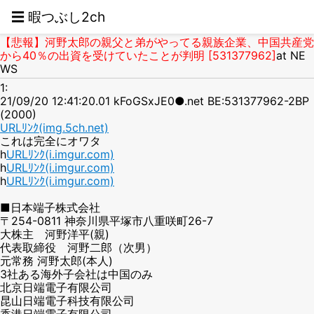
☰ 暇つぶし2ch
【悲報】河野太郎の親父と弟がやってる親族企業、中国共産党
から40％の出資を受けていたことが判明 [531377962]
at NE
WS
1:
21/09/20 12:41:20.01 kFoGSxJE0●.net BE:531377962-2BP
(2000)
URLﾘﾝｸ(img.5ch.net)
これは完全にオワタ
h
URLﾘﾝｸ(i.imgur.com)
h
URLﾘﾝｸ(i.imgur.com)
h
URLﾘﾝｸ(i.imgur.com)
■日本端子株式会社
〒254-0811 神奈川県平塚市八重咲町26-7
大株主 河野洋平(親)
代表取締役 河野二郎（次男）
元常務 河野太郎(本人)
3社ある海外子会社は中国のみ
北京日端電子有限公司
昆山日端電子科技有限公司
香港日端電子有限公司