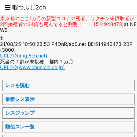
☰ 暇つぶし2ch
東京都のここ1カ月の新型コロナの死者、ワクチン未摂取者が
2回接種者の34倍も死んでると判明！！！ [514943473]
at NE
WS
1:
21/08/25 10:50:28.53 P4DnR/ao0.net BE:514943473-2BP
(3000)
URLﾘﾝｸ(img.5ch.net)
死者の７割が未接種 都内１カ月
URLﾘﾝｸ(www.chunichi.co.jp)
レスを読む
最新レス表示
レスジャンプ
類似スレ一覧