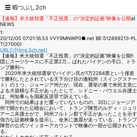
☰ 暇つぶし2ch
【速報】米大統領選「不正投票」の“決定的証拠”映像を公開
at
NEWS
1:
20/12/05 07:01:16.53 VVY9MNWP0●.net BE:512899213-PL
T(27000)
URLﾘﾝｸ(img.5ch.net)
【速報】米大統領選「不正投票」の“決定的証拠”映像を公開!!
隠しスーツケースに不正票2万… ばれたバイデンの手口、トラ
ンプ勝利へ
2020年米大統領選挙でバイデン氏が1万2284票という僅差
で勝利したとされている天下分け目の激戦州（スイングステー
ト）の１つ、ジョージア州だが、現在、選挙の裏で米民主党に
よる大規模な不正があったとして、シドニー・パウエル弁護士
は、州知事らを国家反逆罪で訴えている。
同州での結果はまだ覆っていないものの、3日にジョージア
州で開かれた公聴会において、トランプ陣営のルディ・ジュリ
アーニ弁護士がで、同州フルトン郡で不正があったことを示す
強力な証拠映像を提示し、全米に激震が走っている。トランプ
陣営の公式ツイッターアカウントで映像の一部が公開されてい
る。
だからトカナだって言ってんだろ