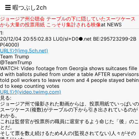
☰ 暇つぶし2ch
ジョージア州公聴会 テーブルの下に隠していたスーツケース
から大量の投票用紙 こっそり集計される映像
at NEWS
1:
20/12/04 20:55:02.83 LU0/sI+D0●.net BE:295723299-2B
P(4000)
URLﾘﾝｸ(img.5ch.net)
Team Trump
@TeamTrump
WATCH: Video footage from Georgia shows suitcases fille
d with ballots pulled from under a table AFTER supervisors
told poll workers to leave room and 4 people stayed behin
d to keep counting votes
URLﾘﾝｸ(video.twimg.com)
見る:
ジョージア州で撮影された動画からは、投票用紙でいっぱいの
スーツケース(複数)がテーブルの下から引き出されているのが
わかる。
これは監督官が投票所の職員に退室するよう命じた「後」のこ
とだ。
そして票を数え続けるため4人の(監視されてない)人々がその
後ろにいた。