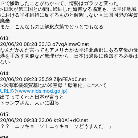
ドで惨敗したことがわかって、情勢はガラッと変った
>日米が第三国との間に締結した如何なる協定も、太平洋地域
における平和維持に反するものと解釈しない＝三国同盟の実質
廃棄
また、こんなものは解釈次第でどうとでもなる
613:
20/06/20 08:28:33.13 o7vqAlmwO.net
なんだかんだ言ってもアメリカが太平洋北西部にある空母の母
港を手放す真似など無理だから、日本は過度に遠慮する必要は
ない
614:
20/06/20 09:23:35.59 ZIjoFEAd0.net
>米海軍横須賀基地の米空母「母港化」について
URLﾘﾝｸ(www.nids.mod.go.jp)
出てってくれと日本が言うと
トランプさん、大いに困る
615:
20/06/20 09:33:23.06 kt90A1+dO.net
？？「ニッキョーソ！ニッキョーソどうすんだ！」
616: