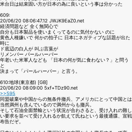
米台日は結束固い方が日本の為に良いという事は分かった
609:
20/06/20 08:06:47.12 JWJK9EaZ0.net
経済問題など 全く無関心で
自分も日本製品を使いまくってるのに気付かない のに
黄色人種嫌いで 何かの拍子に 日本にネガティブな話題が出た
時に
ド底辺の白人が 叫ぶ言葉が
リメンバー パールハーバー
年老いた米軍人なども 「日本の何が気に食わない？」と問う
と
決まって「パールハーバー」と言う。
610:地球(東京都) [GB]
20/06/20 08:09:00 5xf+TDz90.net
>>595
同盟破棄や中国からの無条件撤兵、アメリカにとって中国とは
当然満州も含んでいるので満州からも撤兵。
そして石油全面禁輸という状況が合わさると、受け入れの難し
い要求を並べて受け入れるか飢えて氏ねという最後通牒、宣戦
布告だぞ。