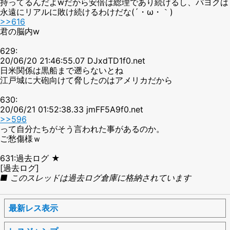
持ってるんだよwだから安倍は総理であり続けるし、パヨクは
永遠にリアルに敗け続けるわけだな(´・ω・｀)
>>616
君の脳内w
629:
20/06/20 21:46:55.07 DJxdTD1f0.net
日米関係は黒船まで遡らないとね
江戸城に大砲向けて脅したのはアメリカだから
630:
20/06/21 01:52:38.33 jmFF5A9f0.net
>>596
って自分たちがそう言われた事があるのか。
ご愁傷様ｗ
631:過去ログ ★
[過去ログ]
■ このスレッドは過去ログ倉庫に格納されています
最新レス表示