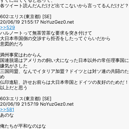
各ツイート読んだんだけど出てこないから言ってるんだけど？
602:エリス(東京都) [SE]
20/06/19 21:55:17 NoYuzGez0.net
>>529
ハルノートって無茶苦茶な要求を突き付けて
大日本帝国側の交渉すら拒否をしたってぐらいだから
意図的だろ
満州事変はわからん
国連脱退はアメリカの飼い犬になった日本以外の常任理事国に
嫌気がさした
三国同盟、なんでイタリア加盟？ドイツとは対ソ連の共闘のた
め
仏印進駐、許せお前らは大日本帝国とドイツの友好のためだ！
以上だと思う
603:エリス(東京都) [SE]
20/06/19 21:57:19 NoYuzGez0.net
>>581
あのな
俺たちが平和なのはな