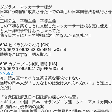
ダグラス・マッカーサー様が
日本に強制的に改変させた上での新しい日本国憲法を執行させ
た
三権分立 平和主義 平等主義
この平和を築くことに貢献したマッカーサーは核を更に使え！
と太平洋戦争中はおっしゃってた
我々日本人にとって神様に対してなんたる無礼だ！
604:ヒドラ(ジパング) [CN]
20/06/20 06:13:43 Kkf4EN+w0.net
勝機をこぼすな！掴み取れ！
605:カノープス(神奈川県) [US]
20/06/20 06:56:41 ZIjoFEAd0.net
>>592
今、読み直すとそう無茶苦茶な要求でもない
当時の日本人が「こんなものは受け入れられない！」と逆上し
ただけ
「合衆国政府及日本国政府の採るべき措置」
イギリス・中国・日本・オランダ・ソ連・タイ・アメリカ間の
多辺的不可侵条約の提案
仏印 の領土主権尊重、仏印との貿易及び通商における平等待