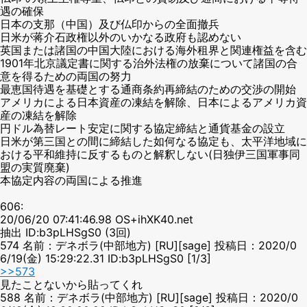
遇の確保
日本の支那（中国）及び仏印からの全面撤兵
日米が蒋介石政権以外のいかなる政府も認めない
英国または諸国の中国大陸における海外租界と関連権益を含む
1901年北京議定書に関する治外法権の放棄について諸国の合
意を得るための両国の努力
最恵国待遇を基礎とする通商条約再締結のための交渉の開始
アメリカによる日本資産の凍結を解除、日本によるアメリカ資
産の凍結を解除
円ドル為替レート安定に関する協定締結と通貨基金の設立
日米が第三国との間に締結した如何なる協定も、太平洋地域に
おける平和維持に反するものと解釈しない(日独伊三国軍事同
盟の実質廃棄)
本協定内容の両国による推進
606:
20/06/20 07:41:46.98 OS+ihXK40.net
抽出 ID:b3pLHSgS0 (3回)
574 名前：デネボラ(中部地方) [RU][sage] 投稿日：2020/0
6/19(金) 15:29:22.31 ID:b3pLHSgS0 [1/3]
>>573
見たことないから貼ってくれ
588 名前：デネボラ(中部地方) [RU][sage] 投稿日：2020/0