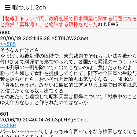
☰ 暇つぶし2ch
【悲報】トランプ氏、政府会議で日米同盟に関する話題になる
と突然「真珠湾！」と絶唱する癖持ちだった
at NEWS
600:
20/06/19 20:21:48.28 x5Tf4OW20.net
>>585
そうなんだけどさ
やっぱり戦後処理の段階で、東京裁判でそれらしい法を後から
付け加えて糾弾する形でやられて、各国から異議の一つも（パ
ール判事の一例を除いて）出てこないのは、負けたからだよ
勝って占領して食料を提供してくれて、陛下や全国民の生殺与
奪を握られたら、おいそれと反論も出来なくなるし、NHKの
『真相はかうだ』みたいに徹底的にアメリカ正義で日本軍は悪
と信じたくなる奴も出てくる
そのあたりも達観して昭和天皇は原爆について「戦争中のこと
ゆえ仕方なし」と仰られたのではないか
601:
20/06/19 20:40:04.76 b3pLHSgS0.net
>>589
パールハーバーってしょっちゅう言ってるなら検索しなくても
すぐに出てくると思って、