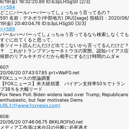
6/19(金) 18:32:20.89 ID:b3pLHSgS0 [2/3]
>>584
どこにパールハーバーってしょっちゅう言ってるの？
591 名前：デネボラ(中部地方) [RU][sage] 投稿日：2020/06/
19(金) 20:40:04.76 ID:b3pLHSgS0 [3/3]
>>589
パールハーバーってしょっちゅう言ってるなら検索しなくても
すぐに出てくると思って、
各ツイート読んだんだけど出てこないから言ってるんだけど？
↑ これがトランプマンセーネトウヨの実態。認知バイアス症
候群のリアルキチガイだから相手にするだけ時間のムダｗ
607:
20/06/20 07:43:57.85 prt+WalF0.net
FOXニュースの世論調査
【FOXニュース】米大統領選 バイデン支持率50％でトラン
プ38％を大幅リード
Fox News Poll: Biden widens lead over Trump; Republicans
enthusiastic, but fear motivates Dems
URLﾘﾝｸ(www.foxnews.com)
608:
20/06/20 07:46:06.75 BKKLROFb0.net
メディア工作員は米台日の分断に必死過ぎ