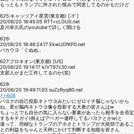
もっともトランプに外された恨みで同意してるのかもだけど
625:キャッツアイ星雲(東京都) [ﾆﾀﾞ]
20/06/20 18:45:05 RTT+cLGU0.net
及川幸久氏のyoutubeで詳しく聞ける
626:
20/06/20 18:46:24.17 EkwUOfKP0.net
バカウヨ「ぐぬぬ」
627:プロキオン(東京都) [US]
20/06/20 19:14:17 k/VT97z30.net
支那人がまだ工作してるのか(笑)
628:
20/06/20 19:49:11.93 suZzRyqB0.net
>>606
パヨクの自己投影ネトウヨみたいにゼロイチ脳じゃないから
ね、君が脳内ネトウヨ像を投影する大衆の皆さんはw
ちょっとでも自分の気に入らない要素があったら相手を全否定
するキチガイ(例えばアベガー連呼してるパヨクとかw)と
違って、些細なトランプのアホさとトランプが大統領であるこ
との利益をちゃんと天秤にかけて判断する知能を皆さん