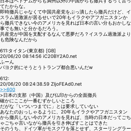
日本はベトナムからも満州以外の中国からも撤兵するって言っ
てたからな。
即時撤兵じゃなくて中国共産党をぶっ潰したら撤兵だけど、イ
スラム過激派が居るせいで20年もイラクやアフガニスタンか
ら撤兵できない今のアメリカを見れば日本の言い分もおかしな
事でも無いと分かるだろう。
共産党が中国を支配するなんて悪夢だろ？イスラム過激派より
も危険なんだから
611:タイタン(東京都) [GB]
20/06/20 08:14:56 iC20BY2A0.net
ふーん
パヨク的にそうとうトランプ都合悪いんだw
612:
20/06/20 08:24:38.59 ZIjoFEAd0.net
>>600
>日本の支那（中国）及び仏印からの全面撤兵
確かにここが一番むずかしいところ
だがな「いついつまでに」とは要求していない
あなたのおっしゃるように、20年もイラクやアフガニスタン
から撤兵しない今のアメリカを見れば、当時の日本だってごち
ゃごちゃ言いながら撤兵を引き伸ばすことはできた
そのうち、ドイツ軍がモスクワを落とせず、スターリングラー