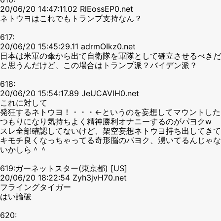
20/06/20 14:47:11.02 RlEossEP0.net
ネトウヨはこれでもトランプ支持なん？
617:
20/06/20 15:45:29.11 adrmOIkz0.net
日本は米軍の傘から出て自衛隊を軍隊として確立させるべきだ
と思うんだけど、この場合はトランプ派？バイデン派？
618:
20/06/20 15:54:17.89 JeUCAVlH0.net
これに対して
発狂するネトウヨ！・・・←というのを妄想してマウントした
つもりになり気持ちよく精神勝利オナニーするのがパヨクw
スレ全部確認してないけど、架空妄想ネトウヨ持ち出してきて
キモチ良くなっちゃってる奇形脳のパヨク、湧いてるんじゃな
いかしら＾＾
619:ガーネットスター(東京都) [US]
20/06/20 18:22:54 Zyh3jvH70.net
フライングタイガー
はい論破
620: