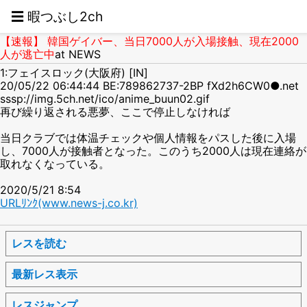
☰ 暇つぶし2ch
【速報】 韓国ゲイバー、当日7000人が入場接触、現在2000
人が逃亡中
at NEWS
1:フェイスロック(大阪府) [IN]
20/05/22 06:44:44 BE:789862737-2BP fXd2h6CW0●.net
sssp://img.5ch.net/ico/anime_buun02.gif
再び繰り返される悪夢、ここで停止しなければ
当日クラブでは体温チェックや個人情報をパスした後に入場
し、7000人が接触者となった。このうち2000人は現在連絡が
取れなくなっている。
2020/5/21 8:54
URLﾘﾝｸ(www.news-j.co.kr)
レスを読む
最新レス表示
レスジャンプ