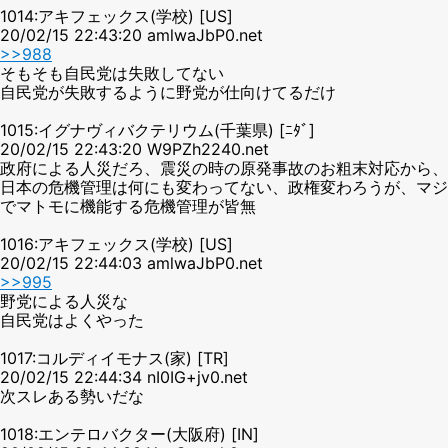
1014:アキフェックス(学校) [US]
20/02/15 22:43:20 amlwaJbP0.net
>>988
そもそも自民党は失敗してない
自民党が失敗するように野党が仕向けてるだけ
1015:イグナヴィバクテリウム(千葉県) [ﾆﾀﾞ]
20/02/15 22:43:20 W9PZh2240.net
政府による人災だろ、震災の時の原発事故のお粗末対応から、
日本の危機管理は何にも変わってない、政権変わろうが、マジ
でマトモに機能する危機管理が皆無
1016:アキフェックス(学校) [US]
20/02/15 22:44:03 amlwaJbP0.net
>>995
野党による人災な
自民党はよくやった
1017:コルディイモナス(家) [TR]
20/02/15 22:44:34 nI0IG+jv0.net
次スレある勢いだな
1018:エンテロバクター(大阪府) [IN]