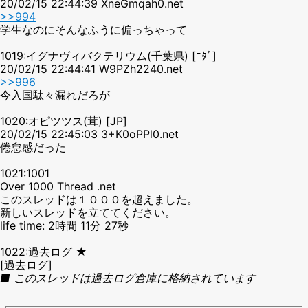
20/02/15 22:44:39 XneGmqah0.net
>>994
学生なのにそんなふうに偏っちゃって
1019:イグナヴィバクテリウム(千葉県) [ﾆﾀﾞ]
20/02/15 22:44:41 W9PZh2240.net
>>996
今入国駄々漏れだろが
1020:オピツツス(茸) [JP]
20/02/15 22:45:03 3+K0oPPl0.net
倦怠感だった
1021:1001
Over 1000 Thread .net
このスレッドは１０００を超えました。
新しいスレッドを立ててください。
life time: 2時間 11分 27秒
1022:過去ログ ★
[過去ログ]
■ このスレッドは過去ログ倉庫に格納されています