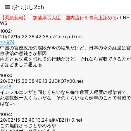
☰ 暇つぶし2ch
【緊急悲報】 加藤厚労大臣、国内流行を事実上認める
at NE
WS
1002:
20/02/15 22:38:42.38 cZCne+pt0.net
>>974
中国の官僚政治の腐敗が今の結果だけど、日本の今の経過は官
僚政治の愚鈍さが原因
両方とも失点を恐れての行動だけど、それなら買収できる方が
よほどましに思える
1003:
20/02/15 22:38:49.13 2JDkQ7n00.net
>>18
インフルエンザと同じくらいなら毎年数百人程度の感染者で、
死者数数千人くらいだな。そのくらいなら例年のことで脅威で
はない。
1004:
20/02/15 22:40:13.24 ajkVBZH+0.net
この無能さっさとやめろや
どんだけボンクラなんだよ